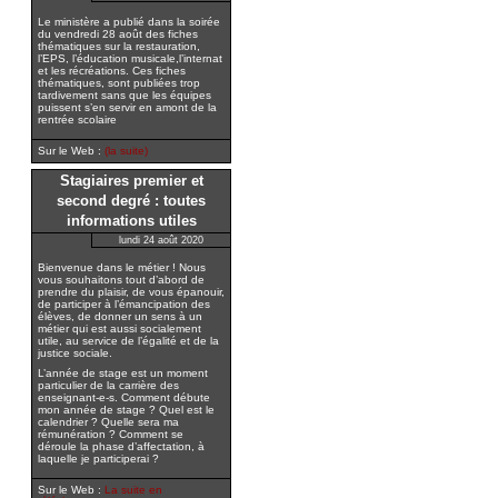
Le ministère a publié dans la soirée
du vendredi 28 août des fiches
thématiques sur la restauration,
l’EPS, l’éducation musicale,l’internat
et les récréations. Ces fiches
thématiques, sont publiées trop
tardivement sans que les équipes
puissent s’en servir en amont de la
rentrée scolaire
Sur le Web :
(la suite)
Stagiaires premier et
second degré : toutes
informations utiles
lundi 24 août 2020
Bienvenue dans le métier ! Nous
vous souhaitons tout d’abord de
prendre du plaisir, de vous épanouir,
de participer à l’émancipation des
élèves, de donner un sens à un
métier qui est aussi socialement
utile, au service de l’égalité et de la
justice sociale.
L’année de stage est un moment
particulier de la carrière des
enseignant-e-s. Comment débute
mon année de stage ? Quel est le
calendrier ? Quelle sera ma
rémunération ? Comment se
déroule la phase d’affectation, à
laquelle je participerai ?
Sur le Web :
La suite en