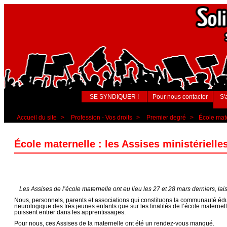
SE SYNDIQUER !
Pour nous contacter
S'
Accueil du site
>
Profession - Vos droits
>
Premier degré
>
École mate
École maternelle : les Assises ministériell
Les Assises de l’école maternelle ont eu lieu les 27 et 28 mars derniers, lais
Nous, personnels, parents et associations qui constituons la communauté édu
neurologique des très jeunes enfants que sur les finalités de l’école materne
puissent entrer dans les apprentissages.
Pour nous, ces Assises de la maternelle ont été un rendez-vous manqué.