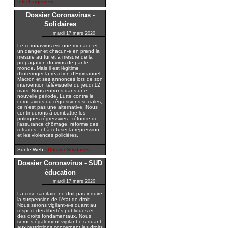
téléchargement
Dossier Coronavirus -
Solidaires
mardi 17 mars 2020
Le coronavirus est une menace et
un danger et chacun-e en prend la
mesure au fur et à mesure de la
propagation du virus de par le
monde. Mais il est légitime
d’interroger la réaction d’Emmanuel
Macron et ses annonces lors de son
intervention télévisuelle du jeudi 12
mars. Nous entrons dans une
nouvelle période. Lutte contre le
coronavirus ou régressions sociales,
ce n’est pas une alternative. Nous
continuerons à combattre les
politiques régressives : réforme de
l’assurance chômage, réforme des
retraites...et à refuser la répression
et les violences policières.
Sur le Web :
Dossier Solidaires
Dossier Coronavirus - SUD
éducation
mardi 17 mars 2020
La crise sanitaire ne doit pas induire
la suspension de l’état de droit.
Nous serons vigilant-e-s quant au
respect des libertés publiques et
des droits fondamentaux. Nous
serons également vigilant-e-s quant
aux restrictions concernant les droits