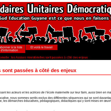
abonner à la liste
Et voilà le travail
d'information
rnelle : les Assises ministérielles sont passées à côté des enjeux
es sont passées à côté des enjeux
sant les acteurs et les actrices de l’école maternelle sur leur faim, aussi bien en ma
cative, nous sommes sentis exclus des différentes séquences qui se sont davantage
lle, les démarches éducatives, pédagogiques, didactiques qui y sont mises en œuvre