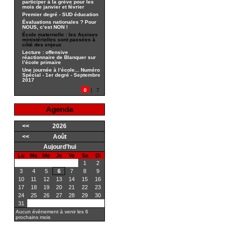
participer à la grève pour les
mois de janvier et février
Premier degré - SUD éducation
Évaluations nationales ? Pour
NOUS, c’est NON !
École maternelle : les Assises
ministérielles sont passées à
côté des enjeux
Lecture : offensive
réactionnaire de Blanquer sur
l’école primaire
Une journée à l’école... Numéro
Spécial - 1er degré - Septembre
2017
0
|
7
Agenda
<<
2026
<<
Août
Aujourd’hui
Lu
Ma
Me
Je
Ve
Sa
Di
1
2
3
4
5
6
7
8
9
10
11
12
13
14
15
16
17
18
19
20
21
22
23
24
25
26
27
28
29
30
31
Aucun évènement à venir les 6
prochains mois