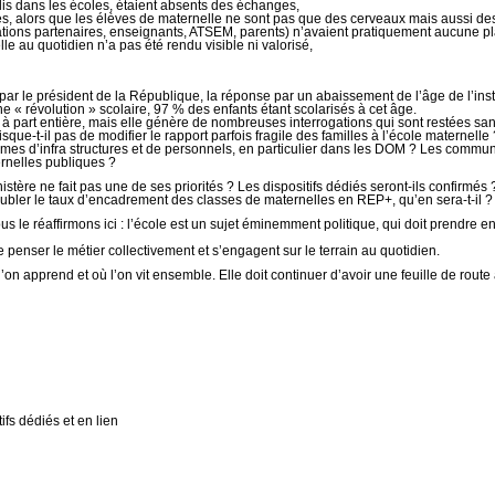
lis dans les écoles, étaient absents des échanges,
 alors que les élèves de maternelle ne sont pas que des cerveaux mais aussi des 
ciations partenaires, enseignants, ATSEM, parents) n’avaient pratiquement aucune p
le au quotidien n’a pas été rendu visible ni valorisé,
 par le président de la République, la réponse par un abaissement de l’âge de l’inst
e « révolution » scolaire, 97 % des enfants étant scolarisés à cet âge.
 à part entière, mais elle génère de nombreuses interrogations qui sont restées sans
 risque-t-il pas de modifier le rapport parfois fragile des familles à l’école mat
rmes d’infra structures et de personnels, en particulier dans les DOM ? Les commun
rnelles publiques ?
istère ne fait pas une de ses priorités ? Les dispositifs dédiés seront-ils confirmés 
doubler le taux d’encadrement des classes de maternelles en REP+, qu’en sera-t-il ?
us le réaffirmons ici : l’école est un sujet éminemment politique, qui doit prendre 
enser le métier collectivement et s’engagent sur le terrain au quotidien.
l’on apprend et où l’on vit ensemble. Elle doit continuer d’avoir une feuille de ro
fs dédiés et en lien