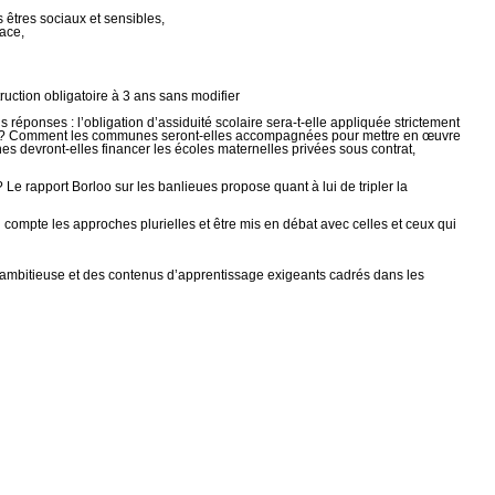
êtres sociaux et sensibles,
lace,
ruction obligatoire à 3 ans sans modifier
 réponses : l’obligation d’assiduité scolaire sera-t-elle appliquée strictement
ernelle ? Comment les communes seront-elles accompagnées pour mettre en œuvre
es devront-elles financer les écoles maternelles privées sous contrat,
? Le rapport Borloo sur les banlieues propose quant à lui de tripler la
en compte les approches plurielles et être mis en débat avec celles et ceux qui
ute ambitieuse et des contenus d’apprentissage exigeants cadrés dans les