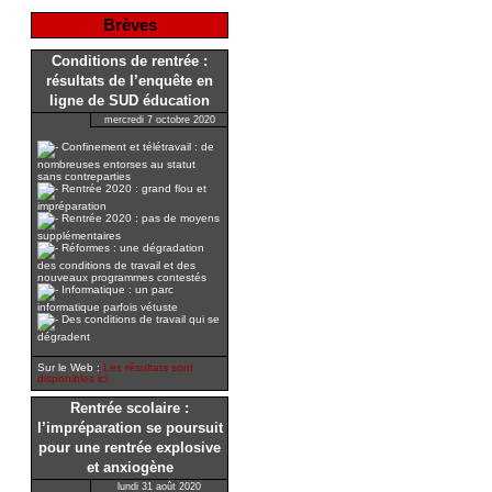
Brèves
Conditions de rentrée :
résultats de l’enquête en
ligne de SUD éducation
mercredi 7 octobre 2020
Confinement et télétravail : de
nombreuses entorses au statut
sans contreparties
Rentrée 2020 : grand flou et
impréparation
Rentrée 2020 : pas de moyens
supplémentaires
Réformes : une dégradation
des conditions de travail et des
nouveaux programmes contestés
Informatique : un parc
informatique parfois vétuste
Des conditions de travail qui se
dégradent
Sur le Web :
Les résultats sont
disponibles ici
Rentrée scolaire :
l’impréparation se poursuit
pour une rentrée explosive
et anxiogène
lundi 31 août 2020