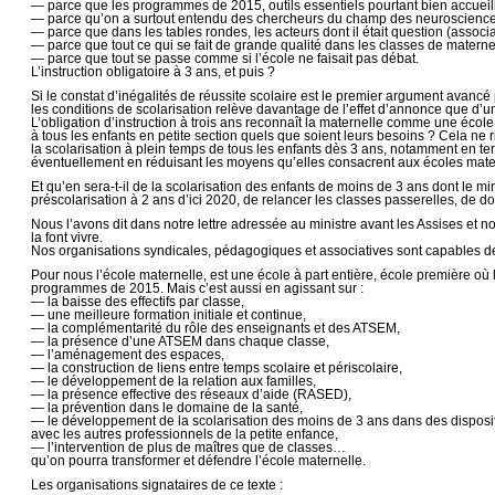
— parce que les programmes de 2015, outils essentiels pourtant bien accueil
— parce qu’on a surtout entendu des chercheurs du champ des neurosciences,
— parce que dans les tables rondes, les acteurs dont il était question (asso
— parce que tout ce qui se fait de grande qualité dans les classes de maternel
— parce que tout se passe comme si l’école ne faisait pas débat.
L’instruction obligatoire à 3 ans, et puis ?
Si le constat d’inégalités de réussite scolaire est le premier argument avancé
les conditions de scolarisation relève davantage de l’effet d’annonce que d’un
L’obligation d’instruction à trois ans reconnaît la maternelle comme une école
à tous les enfants en petite section quels que soient leurs besoins ? Cela ne
la scolarisation à plein temps de tous les enfants dès 3 ans, notamment en te
éventuellement en réduisant les moyens qu’elles consacrent aux écoles mate
Et qu’en sera-t-il de la scolarisation des enfants de moins de 3 ans dont le min
préscolarisation à 2 ans d’ici 2020, de relancer les classes passerelles, de 
Nous l’avons dit dans notre lettre adressée au ministre avant les Assises et no
la font vivre.
Nos organisations syndicales, pédagogiques et associatives sont capables de p
Pour nous l’école maternelle, est une école à part entière, école première où 
programmes de 2015. Mais c’est aussi en agissant sur :
— la baisse des effectifs par classe,
— une meilleure formation initiale et continue,
— la complémentarité du rôle des enseignants et des ATSEM,
— la présence d’une ATSEM dans chaque classe,
— l’aménagement des espaces,
— la construction de liens entre temps scolaire et périscolaire,
— le développement de la relation aux familles,
— la présence effective des réseaux d’aide (RASED),
— la prévention dans le domaine de la santé,
— le développement de la scolarisation des moins de 3 ans dans des dispositi
avec les autres professionnels de la petite enfance,
— l’intervention de plus de maîtres que de classes…
qu’on pourra transformer et défendre l’école maternelle.
Les organisations signataires de ce texte :