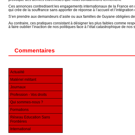
Ces annonces contredisent les engagements internationaux de la France en ma
qui crée de la souffrance sans apporter de réponse à l’accueil et l’intégratio
S’en prendre aux demandeurs d’asile ou aux familles de Guyane obligées de v
Au contraire, ces pratiques consistant à désigner les plus faibles comme resp
à faire oublier l’inaction de nos politiques face à l’état catastrophique de nos 
Commentaires
Actualité
Matériel militant
Journaux
Profession - Vos droits
Qui sommes-nous ?
Formations
Réseau Education Sans
Frontières
International