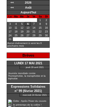
<<
2026
<<
Août
Aujourd’hui
Lu
Ma
Me
Je
Ve
Sa
Di
1
2
3
4
5
6
7
8
9
10
11
12
13
14
15
16
17
18
19
20
21
22
23
24
25
26
27
28
29
30
31
Aucun évènement à venir les 6
prochains mois
Brèves
LUNDI 17 MAI 2021
jeudi 29 avril 2021
Journée mondiale contre
l’homophobie, la transphobie et la
biphobie
Expressions Solidaires
n° 99 (février 2021)
mercredi 24 février 2021
Edito : Après l’hiver du couvre-
feu, le printemps de la colère !