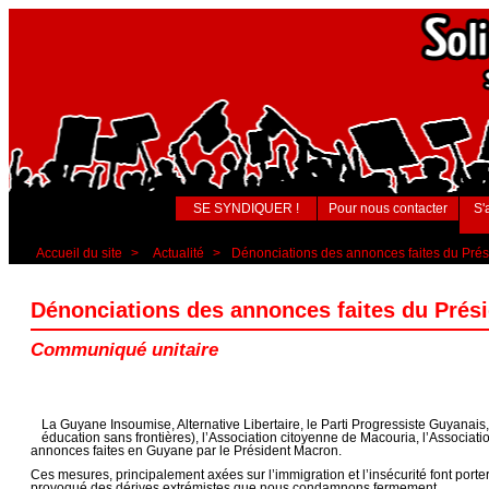
SE SYNDIQUER !
Pour nous contacter
S'
Accueil du site
>
Actualité
>
Dénonciations des annonces faites du Pré
Dénonciations des annonces faites du Prés
Communiqué unitaire
La Guyane Insoumise, Alternative Libertaire, le Parti Progressiste Guyan
éducation sans frontières), l’Association citoyenne de Macouria, l’Associat
annonces faites en Guyane par le Président Macron.
Ces mesures, principalement axées sur l’immigration et l’insécurité font port
provoqué des dérives extrémistes que nous condamnons fermement.