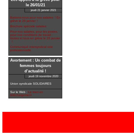
le 26/01/21
jeudi 21 janvier 2021
Battons-nous pour nos salaires ! En
grève le 26 janvier !
Brochure spéciale salaires
Pour nos salaires, pour les postes,
pour nos conditions de travail :
toutes et tous en grève le 26 janvier
!
Communiqué intersyndical voie
professionnelle
Avortement : Un combat de
femmes toujours
d’actualité !
jeudi 19 novembre 2020
Union syndicale SOLIDAIRES
Sur le Web :
Le tract en
téléchargement