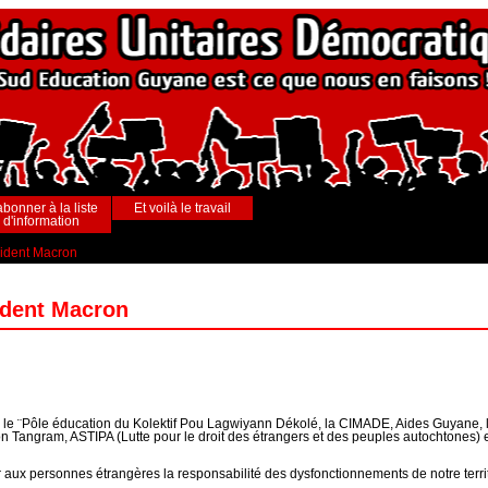
abonner à la liste
Et voilà le travail
d'information
sident Macron
ident Macron
ais, le ¨Pôle éducation du Kolektif Pou Lagwiyann Dékolé, la CIMADE, Aides Guyan
ion Tangram, ASTIPA (Lutte pour le droit des étrangers et des peuples autochtones)
er aux personnes étrangères la responsabilité des dysfonctionnements de notre terri