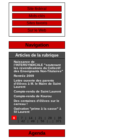
Site fédéral
Mots-clés
Sites favoris
Sur le Web
Navigation
Articles de la rubrique
Naissance de
l’INTERSYNDICALE "soutenant
les revendications du Collectif
des Enseignants Non-Titulaires"
Rentrée 2009
Lettre ouverte des parents
d’élèves à M. le Maire de Saint
Laurent
Compte-rendu de Saint Laurent
Compte-rendu de Kourou
Des centaines d’élèves sur le
carreau !
Opération "prime à la casse" à
St Laurent
0
|
7
|
14
|
21
|
28
|
35
|
42
|
49
|
56
|
...
|
371
Agenda