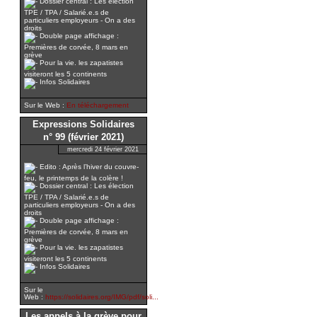
Dossier central : Les élection
TPE / TPA / Salarié.e.s de
particuliers employeurs - On a des
droits
Double page affichage :
Premières de corvée, 8 mars en
grève
Pour la vie. les zapatistes
visiteront les 5 continents
Infos Solidaires
Sur le Web :
En téléchargement
Expressions Solidaires
n° 99 (février 2021)
mercredi 24 février 2021
Edito : Après l’hiver du couvre-
feu, le printemps de la colère !
Dossier central : Les élection
TPE / TPA / Salarié.e.s de
particuliers employeurs - On a des
droits
Double page affichage :
Premières de corvée, 8 mars en
grève
Pour la vie. les zapatistes
visiteront les 5 continents
Infos Solidaires
Sur le
Web :
https://solidaires.org/IMG/pdf/soli...
Les appels à la grève pour