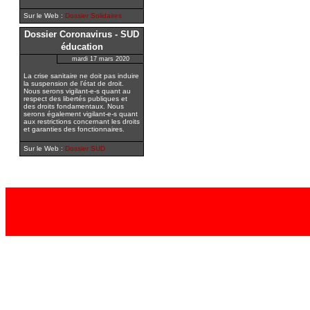
Sur le Web :
Dossier Solidaires
Dossier Coronavirus - SUD
éducation
mardi 17 mars 2020
La crise sanitaire ne doit pas induire
la suspension de l’état de droit.
Nous serons vigilant-e-s quant au
respect des libertés publiques et
des droits fondamentaux. Nous
serons également vigilant-e-s quant
aux restrictions concernant les droits
et garanties des fonctionnaires.
Sur le Web :
Dossier SUD