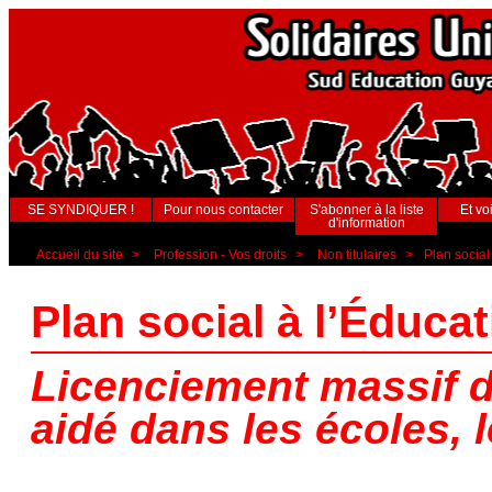
SE SYNDIQUER !
Pour nous contacter
S'abonner à la liste
Et voi
d'information
Accueil du site
>
Profession - Vos droits
>
Non titulaires
>
Plan social
Plan social à l’Éduca
Licenciement massif d
aidé dans les écoles, l