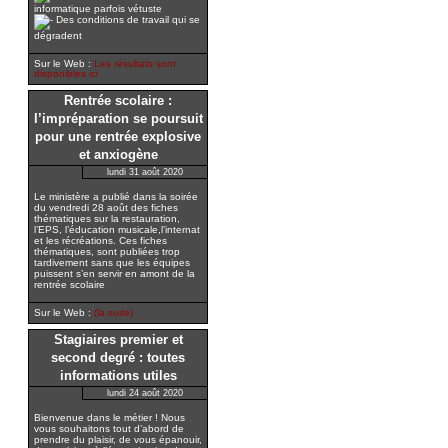
informatique parfois vétuste
Des conditions de travail qui se
dégradent
Sur le Web :
Les résultats sont
disponibles ici
Rentrée scolaire :
l’impréparation se poursuit
pour une rentrée explosive
et anxiogène
lundi 31 août 2020
Le ministère a publié dans la soirée
du vendredi 28 août des fiches
thématiques sur la restauration,
l’EPS, l’éducation musicale,l’internat
et les récréations. Ces fiches
thématiques, sont publiées trop
tardivement sans que les équipes
puissent s’en servir en amont de la
rentrée scolaire
Sur le Web :
(la suite)
Stagiaires premier et
second degré : toutes
informations utiles
lundi 24 août 2020
Bienvenue dans le métier ! Nous
vous souhaitons tout d’abord de
prendre du plaisir, de vous épanouir,