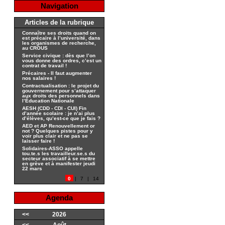
Navigation
Articles de la rubrique
Connaître ses droits quand on
est précaire à l’université, dans
les organismes de recherche,
au CROUS
Service civique : dès que l’on
vous donne des ordres, c’est un
contrat de travail !
Précaires - Il faut augmenter
nos salaires !
Contractualisation : le projet du
gouvernement pour s’attaquer
aux droits des personnels dans
l’Éducation Nationale
AESH (CDD - CDI - CUI) Fin
d’année scolaire : je n’ai plus
d’élèves, qu’est-ce que je fais ?
AED et AP Renouvellement or
not ? Quelques pistes pour y
voir plus clair et ne pas se
laisser faire !
Solidaires-ASSO appelle
tou.te.s les travailleur.se.s du
secteur associatif à se mettre
en grève et à manifester jeudi
22 mars
0
|
7
|
14
Agenda
<<
2026