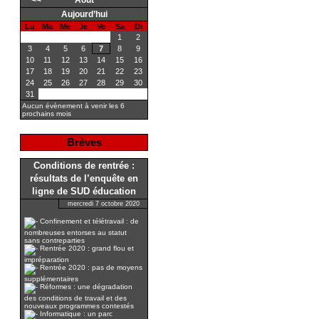
<<
Août
Aujourd’hui
Lu
Ma
Me
Je
Ve
Sa
Di
1
2
3
4
5
6
7
8
9
10
11
12
13
14
15
16
17
18
19
20
21
22
23
24
25
26
27
28
29
30
31
Aucun évènement à venir les 6
prochains mois
Brèves
Conditions de rentrée :
résultats de l’enquête en
ligne de SUD éducation
mercredi 7 octobre 2020
Confinement et télétravail : de
nombreuses entorses au statut
sans contreparties
Rentrée 2020 : grand flou et
impréparation
Rentrée 2020 : pas de moyens
supplémentaires
Réformes : une dégradation
des conditions de travail et des
nouveaux programmes contestés
Informatique : un parc