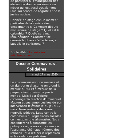
de participer à l’émancipation des
élèves, de donner un sens à un
métier qui est aussi socialement
utile, au service de l’égalité et de la
justice sociale.
L’année de stage est un moment
particulier de la carrière des
enseignant-e-s. Comment débute
mon année de stage ? Quel est le
calendrier ? Quelle sera ma
rémunération ? Comment se
déroule la phase d’affectation, à
laquelle je participerai ?
Sur le Web :
La suite en
téléchargement
Dossier Coronavirus -
Solidaires
mardi 17 mars 2020
Le coronavirus est une menace et
un danger et chacun-e en prend la
mesure au fur et à mesure de la
propagation du virus de par le
monde. Mais il est légitime
d’interroger la réaction d’Emmanuel
Macron et ses annonces lors de son
intervention télévisuelle du jeudi 12
mars. Nous entrons dans une
nouvelle période. Lutte contre le
coronavirus ou régressions sociales,
ce n’est pas une alternative. Nous
continuerons à combattre les
politiques régressives : réforme de
l’assurance chômage, réforme des
retraites...et à refuser la répression
et les violences policières.