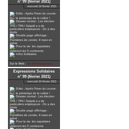
n° 99 (février 2021)
mercredi 24 février 2021
Edito : Après l’hiver du couvre-
feu, le printemps de la colère !
Dossier central : Les élection
TPE / TPA / Salarié.e.s de
particuliers employeurs - On a des
droits
Double page affichage :
Premières de corvée, 8 mars en
grève
Pour la vie. les zapatistes
visiteront les 5 continents
Infos Solidaires
Sur le Web :
En téléchargement
Expressions Solidaires
n° 99 (février 2021)
mercredi 24 février 2021
Edito : Après l’hiver du couvre-
feu, le printemps de la colère !
Dossier central : Les élection
TPE / TPA / Salarié.e.s de
particuliers employeurs - On a des
droits
Double page affichage :
Premières de corvée, 8 mars en
grève
Pour la vie. les zapatistes
visiteront les 5 continents