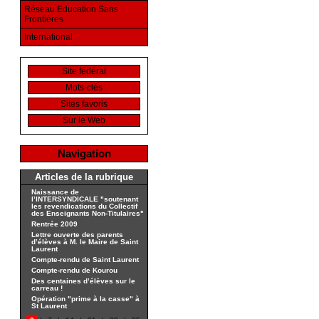
Réseau Education Sans
Frontières
International
Site fédéral
Mots-clés
Sites favoris
Sur le Web
Navigation
Articles de la rubrique
Naissance de
l’INTERSYNDICALE "soutenant
les revendications du Collectif
des Enseignants Non-Titulaires"
Rentrée 2009
Lettre ouverte des parents
d’élèves à M. le Maire de Saint
Laurent
Compte-rendu de Saint Laurent
Compte-rendu de Kourou
Des centaines d’élèves sur le
carreau !
Opération "prime à la casse" à
St Laurent