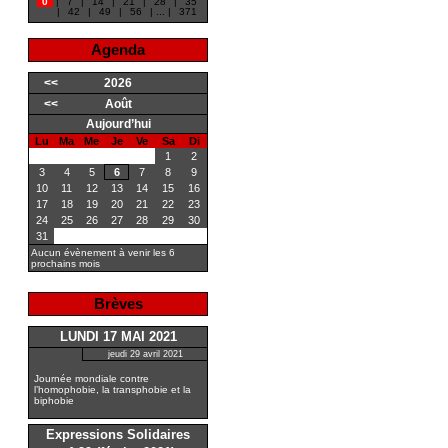
0
|
7
|
14
|
21
|
28
|
35
|
42
|
49
|
56
|
...
|
371
Agenda
<<
2026
<<
Août
Aujourd’hui
Lu
Ma
Me
Je
Ve
Sa
Di
1
2
3
4
5
6
7
8
9
10
11
12
13
14
15
16
17
18
19
20
21
22
23
24
25
26
27
28
29
30
31
Aucun évènement à venir les 6
prochains mois
Brèves
LUNDI 17 MAI 2021
jeudi 29 avril 2021
Journée mondiale contre
l’homophobie, la transphobie et la
biphobie
Expressions Solidaires