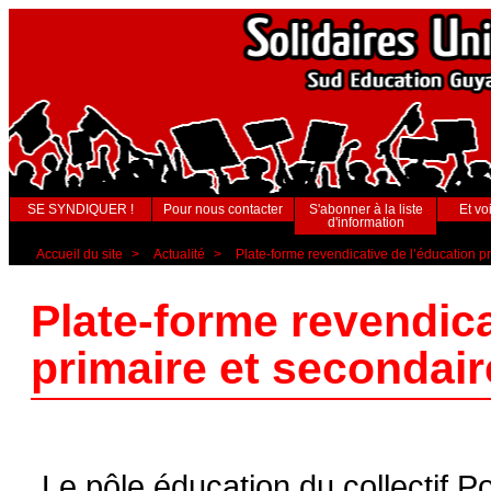
SE SYNDIQUER !
Pour nous contacter
S'abonner à la liste
Et voi
d'information
Accueil du site
>
Actualité
>
Plate-forme revendicative de l’éducation p
Plate-forme revendica
primaire et secondair
Le pôle éducation du collectif