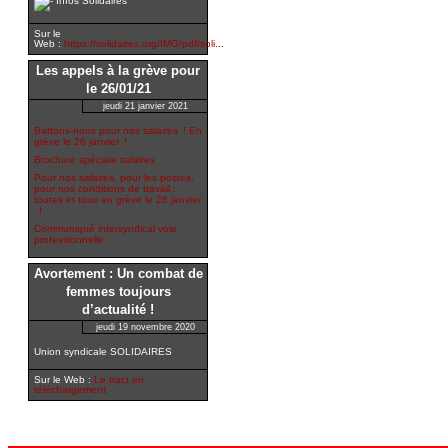
Infos Solidaires
Sur le
Web :
https://solidaires.org/IMG/pdf/soli...
Les appels à la grève pour
le 26/01/21
jeudi 21 janvier 2021
Battons-nous pour nos salaires ! En
grève le 26 janvier !
Brochure spéciale salaires
Pour nos salaires, pour les postes,
pour nos conditions de travail :
toutes et tous en grève le 26 janvier
!
Communiqué intersyndical voie
professionnelle
Avortement : Un combat de
femmes toujours
d’actualité !
jeudi 19 novembre 2020
Union syndicale SOLIDAIRES
Sur le Web :
Le tract en
téléchargement