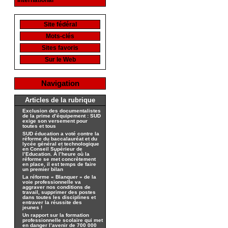
International
Site fédéral
Mots-clés
Sites favoris
Sur le Web
Navigation
Articles de la rubrique
Exclusion des documentalistes
de la prime d’équipement : SUD
exige son versement pour
toutes et tous
SUD éducation a voté contre la
réforme du baccalauréat et du
lycée général et technologique
en Conseil Supérieur de
l’Education. À l’heure où la
réforme se met concrètement
en place, il est temps de faire
un premier bilan
La réforme « Blanquer » de la
voie professionnelle va
aggraver nos conditions de
travail, supprimer des postes
dans toutes les disciplines et
entraver la réussite des
jeunes !
Un rapport sur la formation
professionnelle scolaire qui met
en danger l’avenir de 700 000