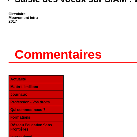
Circulaire
Mouvement intra
2017
Commentaires
Actualité
Matériel militant
Journaux
Profession - Vos droits
Qui sommes-nous ?
Formations
Réseau Education Sans
Frontières