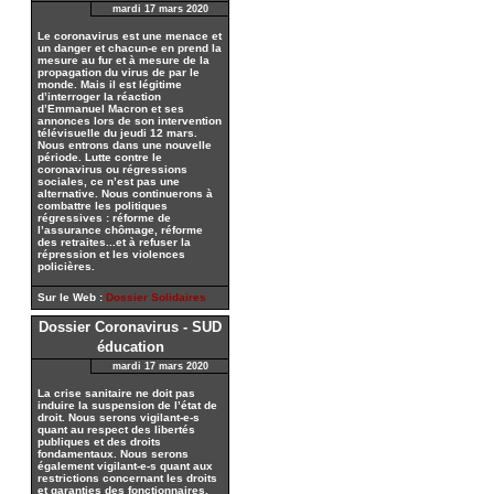
mardi 17 mars 2020
Le coronavirus est une menace et
un danger et chacun-e en prend la
mesure au fur et à mesure de la
propagation du virus de par le
monde. Mais il est légitime
d’interroger la réaction
d’Emmanuel Macron et ses
annonces lors de son intervention
télévisuelle du jeudi 12 mars.
Nous entrons dans une nouvelle
période. Lutte contre le
coronavirus ou régressions
sociales, ce n’est pas une
alternative. Nous continuerons à
combattre les politiques
régressives : réforme de
l’assurance chômage, réforme
des retraites...et à refuser la
répression et les violences
policières.
Sur le Web :
Dossier Solidaires
Dossier Coronavirus - SUD
éducation
mardi 17 mars 2020
La crise sanitaire ne doit pas
induire la suspension de l’état de
droit. Nous serons vigilant-e-s
quant au respect des libertés
publiques et des droits
fondamentaux. Nous serons
également vigilant-e-s quant aux
restrictions concernant les droits
et garanties des fonctionnaires.