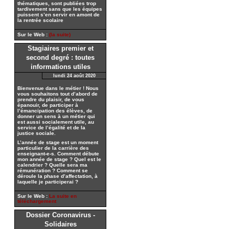
thématiques, sont publiées trop
tardivement sans que les équipes
puissent s’en servir en amont de
la rentrée scolaire
Sur le Web :
(la suite)
Stagiaires premier et
second degré : toutes
informations utiles
lundi 24 août 2020
Bienvenue dans le métier ! Nous
vous souhaitons tout d’abord de
prendre du plaisir, de vous
épanouir, de participer à
l’émancipation des élèves, de
donner un sens à un métier qui
est aussi socialement utile, au
service de l’égalité et de la
justice sociale.
L’année de stage est un moment
particulier de la carrière des
enseignant-e-s. Comment débute
mon année de stage ? Quel est le
calendrier ? Quelle sera ma
rémunération ? Comment se
déroule la phase d’affectation, à
laquelle je participerai ?
Sur le Web :
La suite en
téléchargement
Dossier Coronavirus -
Solidaires