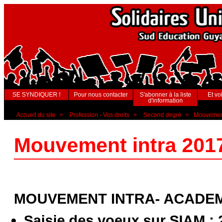
SE SYNDIQUER !
Pour nous contacter
S'abonner à la liste
Et voi
d'information
Accueil du site
>
Profession - Vos droits
>
Second degré
>
Mouvement
Mouvement intra 201
MOUVEMENT INTRA- ACADE
Saisie des voeux sur SIAM : 