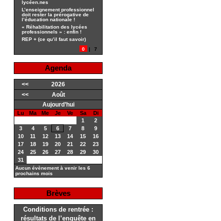
lycéen.nes
L’enseignement professionnel
doit rester la prérogative de
l’éducation nationale !
« Réhabilitation des lycées
professionnels » : enfin !
REP + (ce qu’il faut savoir)
0
|
7
Agenda
<<
2026
<<
Août
Aujourd’hui
Lu
Ma
Me
Je
Ve
Sa
Di
1
2
3
4
5
6
7
8
9
10
11
12
13
14
15
16
17
18
19
20
21
22
23
24
25
26
27
28
29
30
31
Aucun évènement à venir les 6
prochains mois
Brèves
Conditions de rentrée :
résultats de l’enquête en