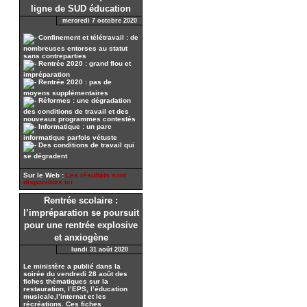
ligne de SUD éducation
mercredi 7 octobre 2020
Confinement et télétravail : de
nombreuses entorses au statut
sans contreparties
Rentrée 2020 : grand flou et
impréparation
Rentrée 2020 : pas de
moyens supplémentaires
Réformes : une dégradation
des conditions de travail et des
nouveaux programmes contestés
Informatique : un parc
informatique parfois vétuste
Des conditions de travail qui
se dégradent
Sur le Web :
Les résultats sont
disponibles ici
Rentrée scolaire :
l’impréparation se poursuit
pour une rentrée explosive
et anxiogène
lundi 31 août 2020
Le ministère a publié dans la
soirée du vendredi 28 août des
fiches thématiques sur la
restauration, l’EPS, l’éducation
musicale,l’internat et les
récréations. Ces fiches