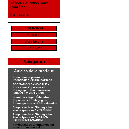
Réseau Education Sans
Frontières
International
Site fédéral
Mots-clés
Sites favoris
Sur le Web
Navigation
Articles de la rubrique
Education populaire et
Pédagogies émancipatrices
FORMATION SYNDICALE -
Éducation Populaire et
Pédagogies Émancipatrices
(janvier - février 2020)
Livret de stage - Éducation
Populaire et Pédagogies
Émancipatrices - SUD éducation
Stage syndical "Pédagogies
émancipatrices" - CAYENNE
Stage syndical "Pédagogies
émancipatrices" - SAINT-
LAURENT-DU-MARONI
« Pédagogies alternatives du
primaire au secondaire :