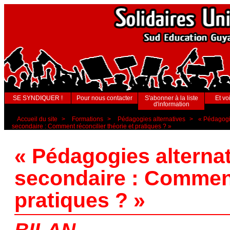
SE SYNDIQUER !
Pour nous contacter
S'abonner à la liste
Et voi
d'information
Accueil du site
>
Formations
>
Pédagogies alternatives
>
« Pédagogie
secondaire : Comment réconcilier théorie et pratiques ? »
« Pédagogies alternat
secondaire : Comment 
pratiques ? »