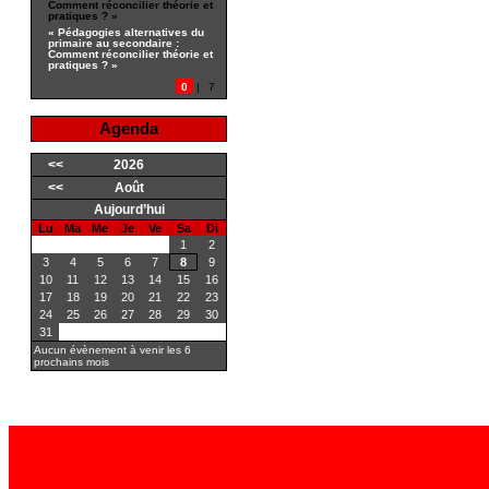
Comment réconcilier théorie et
pratiques ? »
« Pédagogies alternatives du
primaire au secondaire :
Comment réconcilier théorie et
pratiques ? »
0
|
7
Agenda
<<
2026
<<
Août
Aujourd’hui
Lu
Ma
Me
Je
Ve
Sa
Di
1
2
3
4
5
6
7
8
9
10
11
12
13
14
15
16
17
18
19
20
21
22
23
24
25
26
27
28
29
30
31
Aucun évènement à venir les 6
prochains mois