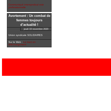
!
Communiqué intersyndical voie
professionnelle
Avortement : Un combat de
femmes toujours
d’actualité !
jeudi 19 novembre 2020
Union syndicale SOLIDAIRES
Sur le Web :
Le tract en
téléchargement