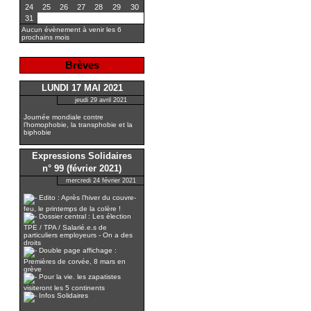
24
25
26
27
28
29
30
31
Aucun évènement à venir les 6
prochains mois
Brèves
LUNDI 17 MAI 2021
jeudi 29 avril 2021
Journée mondiale contre
l’homophobie, la transphobie et la
biphobie
Expressions Solidaires
n° 99 (février 2021)
mercredi 24 février 2021
Edito : Après l’hiver du couvre-
feu, le printemps de la colère !
Dossier central : Les élection
TPE / TPA / Salarié.e.s de
particuliers employeurs - On a des
droits
Double page affichage :
Premières de corvée, 8 mars en
grève
Pour la vie. les zapatistes
visiteront les 5 continents
Infos Solidaires