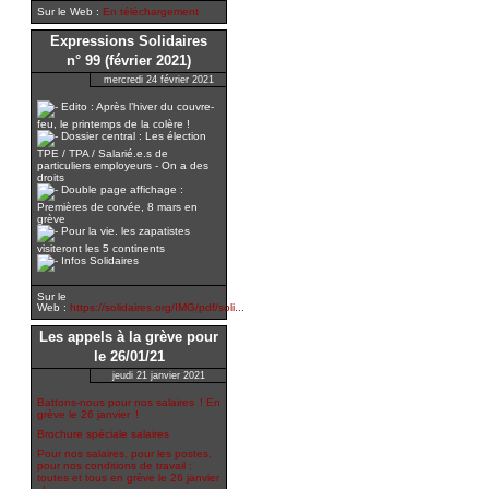
Sur le Web :
En téléchargement
Expressions Solidaires
n° 99 (février 2021)
mercredi 24 février 2021
Edito : Après l’hiver du couvre-
feu, le printemps de la colère !
Dossier central : Les élection
TPE / TPA / Salarié.e.s de
particuliers employeurs - On a des
droits
Double page affichage :
Premières de corvée, 8 mars en
grève
Pour la vie. les zapatistes
visiteront les 5 continents
Infos Solidaires
Sur le
Web :
https://solidaires.org/IMG/pdf/soli...
Les appels à la grève pour
le 26/01/21
jeudi 21 janvier 2021
Battons-nous pour nos salaires ! En
grève le 26 janvier !
Brochure spéciale salaires
Pour nos salaires, pour les postes,
pour nos conditions de travail :
toutes et tous en grève le 26 janvier