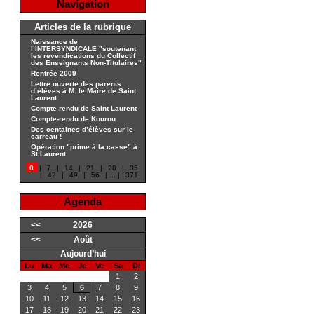
Navigation
Articles de la rubrique
Naissance de
l’INTERSYNDICALE "soutenant
les revendications du Collectif
des Enseignants Non-Titulaires"
Rentrée 2009
Lettre ouverte des parents
d’élèves à M. le Maire de Saint
Laurent
Compte-rendu de Saint Laurent
Compte-rendu de Kourou
Des centaines d’élèves sur le
carreau !
Opération "prime à la casse" à
St Laurent
0
|
7
|
14
|
21
|
28
|
35
|
42
|
49
|
56
|
...
|
371
Agenda
<<
2026
<<
Août
Aujourd’hui
Lu
Ma
Me
Je
Ve
Sa
Di
1
2
3
4
5
6
7
8
9
10
11
12
13
14
15
16
17
18
19
20
21
22
23