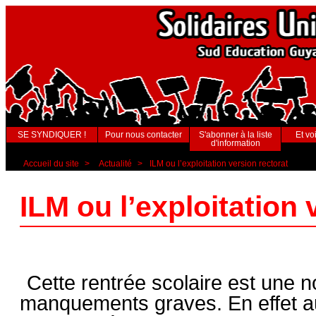
SE SYNDIQUER !
Pour nous contacter
S'abonner à la liste
Et voi
d'information
Accueil du site
>
Actualité
>
ILM ou l’exploitation version rectorat
ILM ou l’exploitation 
Cette rentrée scolaire est une n
manquements graves. En effet au