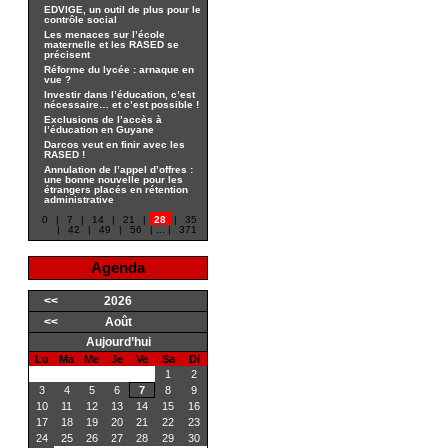
EDVIGE, un outil de plus pour le
contrôle social
Les menaces sur l’école
maternelle et les RASED se
précisent
Réforme du lycée : arnaque en
vue ?
Investir dans l’éducation, c’est
nécessaire… et c’est possible !
Exclusions de l’accès à
l’éducation en Guyane
Darcos veut en finir avec les
RASED !
Annulation de l’appel d’offres :
une bonne nouvelle pour les
étrangers placés en rétention
administrative
0
|
7
|
14
|
21
|
28
|
35
|
42
|
49
|
56
|
...
|
371
Agenda
<<
2026
<<
Août
Aujourd’hui
Lu
Ma
Me
Je
Ve
Sa
Di
1
2
3
4
5
6
7
8
9
10
11
12
13
14
15
16
17
18
19
20
21
22
23
24
25
26
27
28
29
30