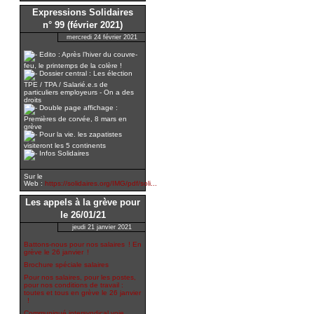
Expressions Solidaires
n° 99 (février 2021)
mercredi 24 février 2021
Edito : Après l’hiver du couvre-
feu, le printemps de la colère !
Dossier central : Les élection
TPE / TPA / Salarié.e.s de
particuliers employeurs - On a des
droits
Double page affichage :
Premières de corvée, 8 mars en
grève
Pour la vie. les zapatistes
visiteront les 5 continents
Infos Solidaires
Sur le
Web :
https://solidaires.org/IMG/pdf/soli...
Les appels à la grève pour
le 26/01/21
jeudi 21 janvier 2021
Battons-nous pour nos salaires ! En
grève le 26 janvier !
Brochure spéciale salaires
Pour nos salaires, pour les postes,
pour nos conditions de travail :
toutes et tous en grève le 26 janvier
!
Communiqué intersyndical voie