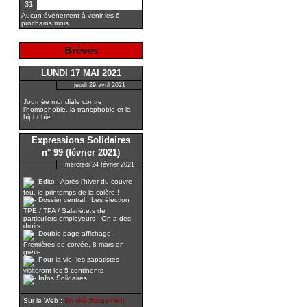
31
Aucun évènement à venir les 6
prochains mois
Brèves
LUNDI 17 MAI 2021
jeudi 29 avril 2021
Journée mondiale contre
l’homophobie, la transphobie et la
biphobie
Expressions Solidaires
n° 99 (février 2021)
mercredi 24 février 2021
Edito : Après l’hiver du couvre-
feu, le printemps de la colère !
Dossier central : Les élection
TPE / TPA / Salarié.e.s de
particuliers employeurs - On a des
droits
Double page affichage :
Premières de corvée, 8 mars en
grève
Pour la vie. les zapatistes
visiteront les 5 continents
Infos Solidaires
Sur le Web :
En téléchargement