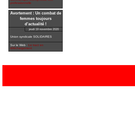
professionnelle
Avortement : Un combat de
femmes toujours
d’actualité !
jeudi 19 novembre 2020
Union syndicale SOLIDAIRES
Sur le Web :
Le tract en
téléchargement