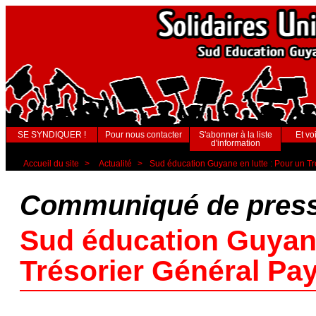
SE SYNDIQUER !
Pour nous contacter
S'abonner à la liste
Et voi
d'information
Accueil du site
>
Actualité
>
Sud éducation Guyane en lutte : Pour un T
Communiqué de pres
Sud éducation Guyane
Trésorier Général Pa