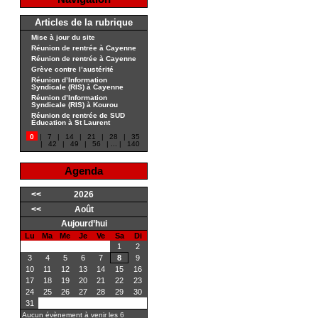
Articles de la rubrique
Mise à jour du site
Réunion de rentrée à Cayenne
Réunion de rentrée à Cayenne
Grève contre l’austérité
Réunion d’Information
Syndicale (RIS) à Cayenne
Réunion d’Information
Syndicale (RIS) à Kourou
Réunion de rentrée de SUD
Éducation à St Laurent
0
|
7
|
14
|
21
|
28
|
35
|
42
|
49
|
56
|
...
|
140
Agenda
<<
2026
<<
Août
Aujourd’hui
Lu
Ma
Me
Je
Ve
Sa
Di
1
2
3
4
5
6
7
8
9
10
11
12
13
14
15
16
17
18
19
20
21
22
23
24
25
26
27
28
29
30
31
Aucun évènement à venir les 6