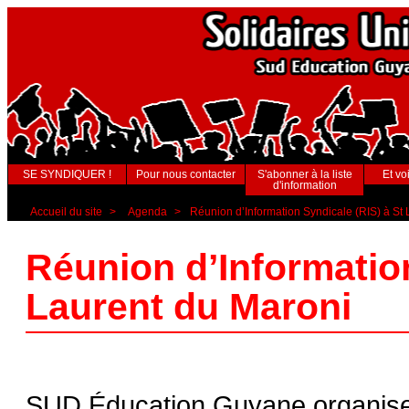
SE SYNDIQUER !
Pour nous contacter
S'abonner à la liste
Et voi
d'information
Accueil du site
>
Agenda
>
Réunion d’Information Syndicale (RIS) à St
Réunion d’Information
Laurent du Maroni
SUD Éducation Guyane organise 