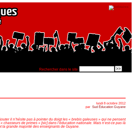
Rechercher dans le site
lundi 8 octobre 2012
par
Sud Éducation Guyane
outer il n’hésite pas à pointer du doigt les « brebis galeuses » qui ne pensent
« chasseurs de primes » [sic] dans l’éducation nationale. Mais n’est-ce pas là
uent la grande majorité des enseignants de Guyane.