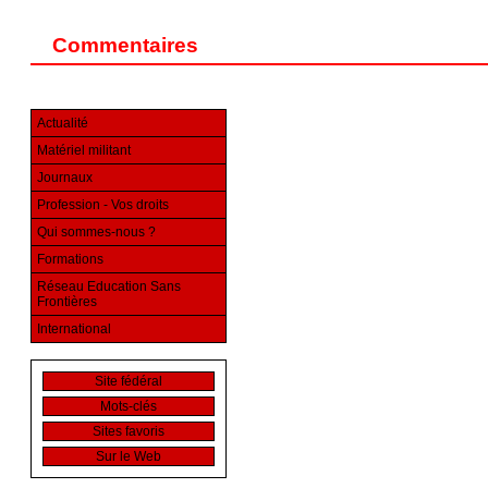
Commentaires
Actualité
Matériel militant
Journaux
Profession - Vos droits
Qui sommes-nous ?
Formations
Réseau Education Sans
Frontières
International
Site fédéral
Mots-clés
Sites favoris
Sur le Web