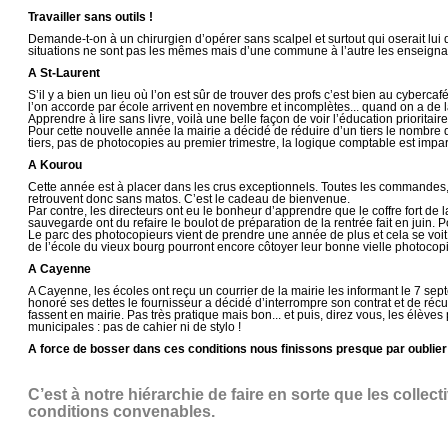
Travailler sans outils !
Demande-t-on à un chirurgien d’opérer sans scalpel et surtout qui oserait lu
situations ne sont pas les mêmes mais d’une commune à l’autre les enseignant
A St-Laurent
S’il y a bien un lieu où l’on est sûr de trouver des profs c’est bien au cybe
l’on accorde par école arrivent en novembre et incomplètes... quand on a de 
Apprendre à lire sans livre, voilà une belle façon de voir l’éducation prioritai
Pour cette nouvelle année la mairie a décidé de réduire d’un tiers le nombre d
tiers, pas de photocopies au premier trimestre, la logique comptable est impar
A Kourou
Cette année est à placer dans les crus exceptionnels. Toutes les commandes, o
retrouvent donc sans matos. C’est le cadeau de bienvenue.
Par contre, les directeurs ont eu le bonheur d’apprendre que le coffre fort de 
sauvegarde ont du refaire le boulot de préparation de la rentrée fait en juin. 
Le parc des photocopieurs vient de prendre une année de plus et cela se voi
de l’école du vieux bourg pourront encore côtoyer leur bonne vielle photoco
A Cayenne
A Cayenne, les écoles ont reçu un courrier de la mairie les informant le 7 sep
honoré ses dettes le fournisseur a décidé d’interrompre son contrat et de réc
fassent en mairie. Pas très pratique mais bon... et puis, direz vous, les élèves 
municipales : pas de cahier ni de stylo !
A force de bosser dans ces conditions nous finissons presque par oublier 
C’est à notre hiérarchie de faire en sorte que les colle
conditions convenables.