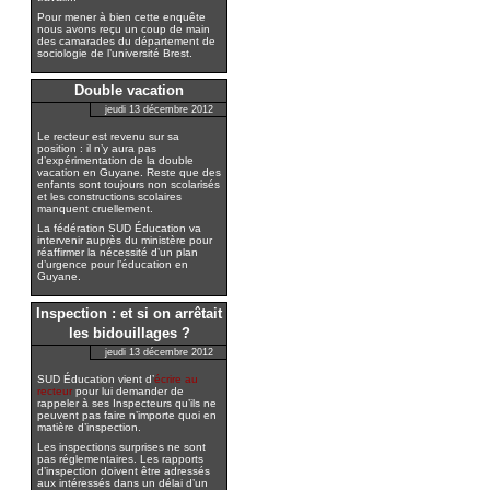
Pour mener à bien cette enquête
nous avons reçu un coup de main
des camarades du département de
sociologie de l’université Brest.
Double vacation
jeudi 13 décembre 2012
Le recteur est revenu sur sa
position : il n’y aura pas
d’expérimentation de la double
vacation en Guyane. Reste que des
enfants sont toujours non scolarisés
et les constructions scolaires
manquent cruellement.
La fédération SUD Éducation va
intervenir auprès du ministère pour
réaffirmer la nécessité d’un plan
d’urgence pour l’éducation en
Guyane.
Inspection : et si on arrêtait
les bidouillages ?
jeudi 13 décembre 2012
SUD Éducation vient d’
écrire au
recteur
pour lui demander de
rappeler à ses Inspecteurs qu’ils ne
peuvent pas faire n’importe quoi en
matière d’inspection.
Les inspections surprises ne sont
pas réglementaires. Les rapports
d’inspection doivent être adressés
aux intéressés dans un délai d’un