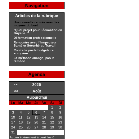
Navigation
Articles de la rubrique
Une nouvelle rentrée avec les
moyens du bord
"Quel projet pour l’éducation en
Guyane !"
Déformation professionnelle
Rencontre avec l’Inspecteur
Santé et Sécurité au Travail
Contre le pacte budgétaire
européen
La méthode change, pas le
remède
Agenda
<<
2026
<<
Août
Aujourd’hui
Lu
Ma
Me
Je
Ve
Sa
Di
1
2
3
4
5
6
7
8
9
10
11
12
13
14
15
16
17
18
19
20
21
22
23
24
25
26
27
28
29
30
31
Aucun évènement à venir les 6