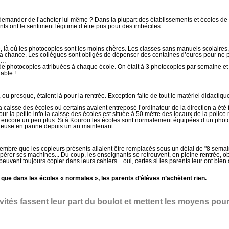
i demander de l’acheter lui même ? Dans la plupart des établissements et écoles de
s ont le sentiment légitime d’être pris pour des imbéciles.
rcafé, là où les photocopies sont les moins chères. Les classes sans manuels scola
la chance. Les collègues sont obligés de dépenser des centaines d’euros pour ne p
re…
e photocopies attribuées à chaque école. On était à 3 photocopies par semaine et pa
able !
u presque, étaient là pour la rentrée. Exception faite de tout le matériel didacti
la caisse des écoles où certains avaient entreposé l’ordinateur de la direction a été
Pour la petite info la caisse des écoles est située à 50 mètre des locaux de la poli
t encore un peu plus. Si à Kourou les écoles sont normalement équipées d’un phot
pieuse en panne depuis un an maintenant.
tembre que les copieurs présents allaient être remplacés sous un délai de "8 semain
upérer ses machines... Du coup, les enseignants se retrouvent, en pleine rentrée, o
peuvent toujours copier dans leurs cahiers... oui, certes si les parents leur ont bien 
que dans les écoles « normales », les parents d’élèves n’achètent rien.
ctivités fassent leur part du boulot et mettent les moyens p