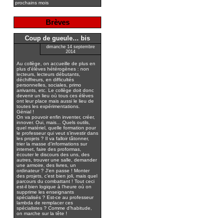
prochains mois
Brèves
Coup de gueule… bis
dimanche 14 septembre
2014
Au collège, on accueille de plus en
plus d’élèves hétérogènes : non
lecteurs, lecteurs débutants,
déchiffreurs, en difficultés
personnelles, sociales, primo
arrivants, etc. Le collège doit donc
devenir un lieu où tous ces élèves
ont leur place mais aussi le lieu de
toutes les expérimentations.
Génial !
On va pouvoir enfin inventer, créer,
innover. Oui, mais... Quels outils,
quel matériel, quelle formation pour
le professeur qui veut s’investir dans
les projets ? Il va falloir tâtonner,
trier la masse d’informations sur
internet, faire des proformas,
écouter le discours des uns, des
autres, trouver une salle, demander
une armoire, des livres, un
ordinateur ? J’en passe ! Monter
des projets, c’est bien joli, mais quel
parcours du combattant ! Tout ceci
est-il bien logique à l’heure où on
supprime les enseignants
spécialisés ? Est-ce au professeur
lambda de remplacer ces
spécialistes ? Comme d’habitude,
on marche sur la tête !