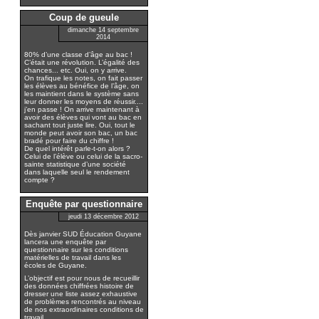
Coup de gueule
dimanche 14 septembre
2014
80% d’une classe d’âge au bac !
C’était une révolution. L’égalité des
chances... etc. Oui, on y arrive.
On trafique les notes, on fait passer
les élèves au bénéfice de l’âge, on
les maintient dans le système sans
leur donner les moyens de réussir....
j’en passe ! On arrive maintenant à
avoir des élèves qui vont au bac en
sachant tout juste lire. Oui, tout le
monde peut avoir son bac, un bac
bradé pour faire du chiffre !
De quel intérêt parle-t-on alors ?
Celui de l’élève ou celui de la sacro-
sainte statistique d’une société
dans laquelle seul le rendement
compte ?
Enquête par questionnaire
jeudi 13 décembre 2012
Dès janvier SUD Éducation Guyane
lancera une enquête par
questionnaire sur les conditions
matérielles de travail dans les
écoles de Guyane.
L’objectif est pour nous de recueillir
des données chiffrées histoire de
dresser une liste assez exhaustive
de problèmes rencontrés au niveau
de nos extraordinaires conditions de
travail...