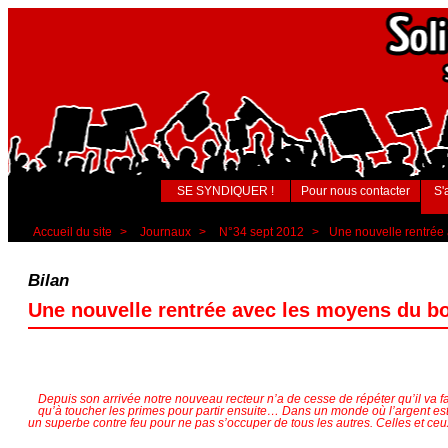
SE SYNDIQUER !
Pour nous contacter
S'
Accueil du site
>
Journaux
>
N°34 sept 2012
>
Une nouvelle rentrée
Bilan
Une nouvelle rentrée avec les moyens du b
Depuis son arrivée notre nouveau recteur n’a de cesse de répéter qu’il va fa
qu’à toucher les primes pour partir ensuite… Dans un monde où l’argent est 
un superbe contre feu pour ne pas s’occuper de tous les autres. Celles et ceu