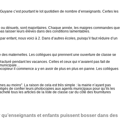
 Guyane c’est pourtant le lot quotidien de nombre d’enseignants. Certes les
ires, ou désuets, sont majoritaires. Chaque année, les maigres commandes que
as laisser leurs élèves dans des conditions lamentables.
r enfant, nous voici à 2. Dans d’autres écoles, puisqu’il faut réduire d’un
que des maternelles. Les collègues qui prennent une ouverture de classe se
 fracturé pendant les vacances. Celles et ceux qui n’avaient pas fait de
ce municipale…
ocopieur il commence a y en avoir de plus en plus en panne. Les collègues
es au moins". La raison de cela est très simple : la mairie n’ayant pas
bligés de confier leurs photocopies aux agents municipaux pour qu’ils les
acheté tous les articles de la liste de classe car du côté des fournitures
our qu’enseignants et enfants puissent bosser dans des