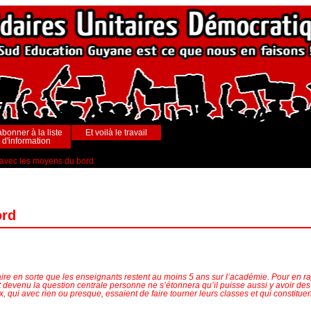
abonner à la liste
Et voilà le travail
d'information
 avec les moyens du bord
ord
ire en sorte que les enseignants restent au moins 5 ans sur l’académie. Pour en raj
devenu la question centrale personne ne s’étonnera qu’il puisse aussi y avoir des 
x, qui avec rien ou presque, essaient de faire tourner leurs classes et qui constit