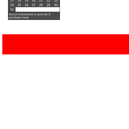
17
18
19
20
21
22
23
24
25
26
27
28
29
30
31
Aucun évènement à venir les 6
prochains mois