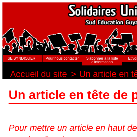
SE SYNDIQUER !
Pour nous contacter
S'abonner à la liste
Et voi
d'information
Accueil du site
>
Un article en 
Un article en tête de
Pour mettre un article en haut de