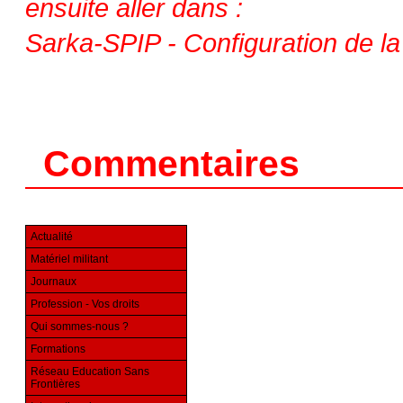
ensuite aller dans :
Sarka-SPIP - Configuration de 
Commentaires
Actualité
Matériel militant
Journaux
Profession - Vos droits
Qui sommes-nous ?
Formations
Réseau Education Sans
Frontières