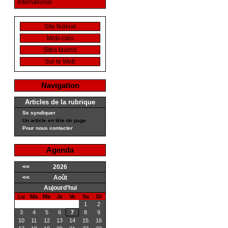
International
Site fédéral
Mots-clés
Sites favoris
Sur le Web
Navigation
Articles de la rubrique
Se syndiquer
Un article en tête de page
Pour nous contacter
Agenda
<<
2026
<<
Août
Aujourd’hui
Lu
Ma
Me
Je
Ve
Sa
Di
1
2
3
4
5
6
7
8
9
10
11
12
13
14
15
16