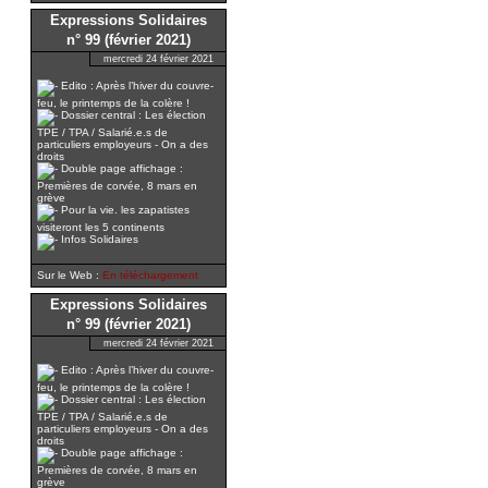
Expressions Solidaires
n° 99 (février 2021)
mercredi 24 février 2021
Edito : Après l’hiver du couvre-
feu, le printemps de la colère !
Dossier central : Les élection
TPE / TPA / Salarié.e.s de
particuliers employeurs - On a des
droits
Double page affichage :
Premières de corvée, 8 mars en
grève
Pour la vie. les zapatistes
visiteront les 5 continents
Infos Solidaires
Sur le Web :
En téléchargement
Expressions Solidaires
n° 99 (février 2021)
mercredi 24 février 2021
Edito : Après l’hiver du couvre-
feu, le printemps de la colère !
Dossier central : Les élection
TPE / TPA / Salarié.e.s de
particuliers employeurs - On a des
droits
Double page affichage :
Premières de corvée, 8 mars en
grève