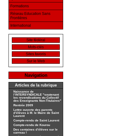
Formations
Réseau Education Sans
Frontières
International
Site fédéral
Mots-clés
Sites favoris
Sur le Web
Navigation
Articles de la rubrique
Naissance de
l’INTERSYNDICALE "soutenant
les revendications du Collectif
des Enseignants Non-Titulaires"
Rentrée 2009
Lettre ouverte des parents
d’élèves à M. le Maire de Saint
Laurent
Compte-rendu de Saint Laurent
Compte-rendu de Kourou
Des centaines d’élèves sur le
carreau !