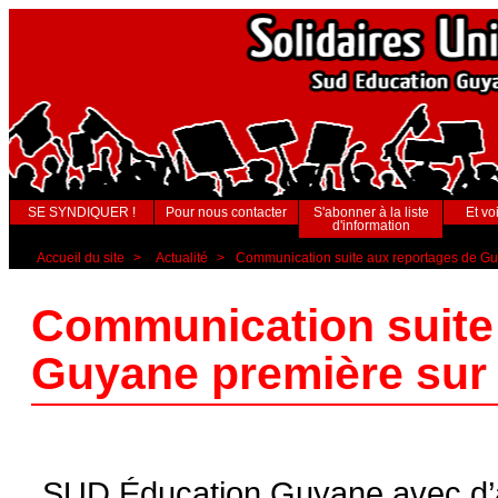
SE SYNDIQUER !
Pour nous contacter
S'abonner à la liste
Et voi
d'information
Accueil du site
>
Actualité
>
Communication suite aux reportages de Gu
Communication suite
Guyane première sur 
SUD Éducation Guyane avec d’a