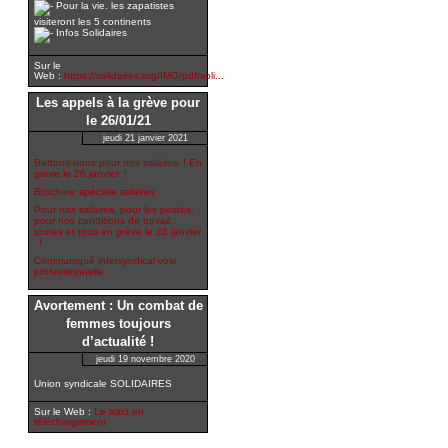
Pour la vie. les zapatistes
visiteront les 5 continents
Infos Solidaires
Sur le
Web :
https://solidaires.org/IMG/pdf/soli...
Les appels à la grève pour
le 26/01/21
jeudi 21 janvier 2021
Battons-nous pour nos salaires ! En
grève le 26 janvier !
Brochure spéciale salaires
Pour nos salaires, pour les postes,
pour nos conditions de travail :
toutes et tous en grève le 26 janvier
!
Communiqué intersyndical voie
professionnelle
Avortement : Un combat de
femmes toujours
d’actualité !
jeudi 19 novembre 2020
Union syndicale SOLIDAIRES
Sur le Web :
Le tract en
téléchargement