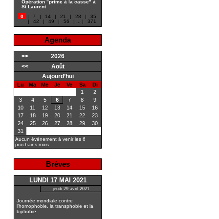
Opération "prime à la casse" à
St Laurent
0
|
7
|
14
|
21
|
28
|
35
|
42
|
49
|
56
|
...
|
371
Agenda
<<
2026
<<
Août
Aujourd’hui
Lu
Ma
Me
Je
Ve
Sa
Di
1
2
3
4
5
6
7
8
9
10
11
12
13
14
15
16
17
18
19
20
21
22
23
24
25
26
27
28
29
30
31
Aucun évènement à venir les 6
prochains mois
Brèves
LUNDI 17 MAI 2021
jeudi 29 avril 2021
Journée mondiale contre
l’homophobie, la transphobie et la
biphobie