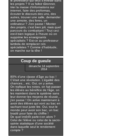
le professeur qui veut s’investir dans
les projets ? Il va falloir tâtonner,
trier la masse d’informations sur
internet, faire des proformas,
écouter le discours des uns, des
autres, trouver une salle, demander
une armoire, des livres, un
ordinateur ? J’en passe ! Monter
des projets, c’est bien joli, mais quel
parcours du combattant ! Tout ceci
est-il bien logique à l’heure où on
supprime les enseignants
spécialisés ? Est-ce au professeur
lambda de remplacer ces
spécialistes ? Comme d’habitude,
on marche sur la tête !
Coup de gueule
dimanche 14 septembre
2014
80% d’une classe d’âge au bac !
C’était une révolution. L’égalité des
chances... etc. Oui, on y arrive.
On trafique les notes, on fait passer
les élèves au bénéfice de l’âge, on
les maintient dans le système sans
leur donner les moyens de réussir....
j’en passe ! On arrive maintenant à
avoir des élèves qui vont au bac en
sachant tout juste lire. Oui, tout le
monde peut avoir son bac, un bac
bradé pour faire du chiffre !
De quel intérêt parle-t-on alors ?
Celui de l’élève ou celui de la sacro-
sainte statistique d’une société
dans laquelle seul le rendement
compte ?