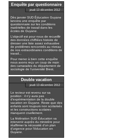
Enquête par questionnaire
jeudi 13 décembre 2012
Dès janvier SUD Éducation Guyane
lancera une enquête par
questionnaire sur les conditions
matérielles de travail dans les
écoles de Guyane.
L’objectif est pour nous de recueillir
des données chiffrées histoire de
dresser une liste assez exhaustive
de problèmes rencontrés au niveau
de nos extraordinaires conditions de
travail...
Pour mener à bien cette enquête
nous avons reçu un coup de main
des camarades du département de
sociologie de l’université Brest.
Double vacation
jeudi 13 décembre 2012
Le recteur est revenu sur sa
position : il n’y aura pas
d’expérimentation de la double
vacation en Guyane. Reste que des
enfants sont toujours non scolarisés
et les constructions scolaires
manquent cruellement.
La fédération SUD Éducation va
intervenir auprès du ministère pour
réaffirmer la nécessité d’un plan
d’urgence pour l’éducation en
Guyane.