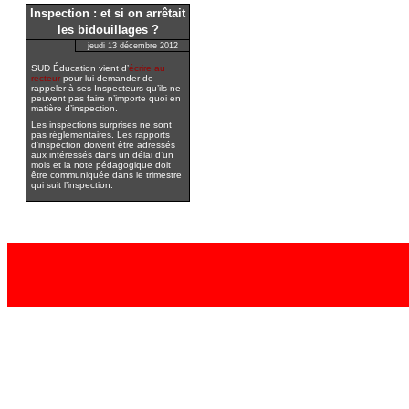
Inspection : et si on arrêtait
les bidouillages ?
jeudi 13 décembre 2012
SUD Éducation vient d’
écrire au
recteur
pour lui demander de
rappeler à ses Inspecteurs qu’ils ne
peuvent pas faire n’importe quoi en
matière d’inspection.
Les inspections surprises ne sont
pas réglementaires. Les rapports
d’inspection doivent être adressés
aux intéressés dans un délai d’un
mois et la note pédagogique doit
être communiquée dans le trimestre
qui suit l’inspection.