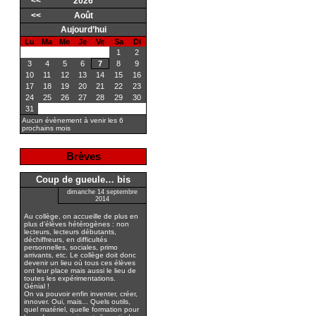
<<
2026
<<
Août
Aujourd’hui
Lu
Ma
Me
Je
Ve
Sa
Di
1
2
3
4
5
6
7
8
9
10
11
12
13
14
15
16
17
18
19
20
21
22
23
24
25
26
27
28
29
30
31
Aucun évènement à venir les 6
prochains mois
Brèves
Coup de gueule… bis
dimanche 14 septembre
2014
Au collège, on accueille de plus en
plus d’élèves hétérogènes : non
lecteurs, lecteurs débutants,
déchiffreurs, en difficultés
personnelles, sociales, primo
arrivants, etc. Le collège doit donc
devenir un lieu où tous ces élèves
ont leur place mais aussi le lieu de
toutes les expérimentations.
Génial !
On va pouvoir enfin inventer, créer,
innover. Oui, mais... Quels outils,
quel matériel, quelle formation pour