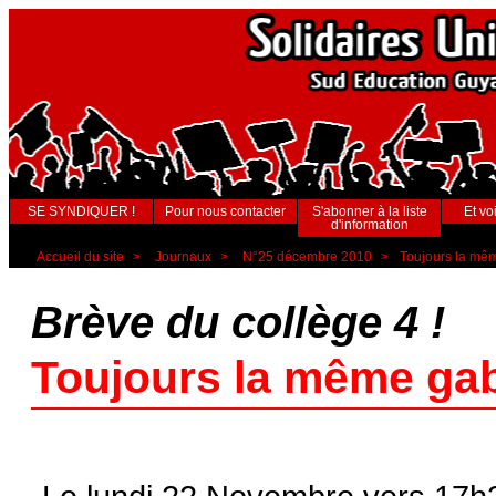
SE SYNDIQUER !
Pour nous contacter
S'abonner à la liste
Et voi
d'information
Accueil du site
>
Journaux
>
N°25 décembre 2010
>
Toujours la mê
Brève du collège 4 !
Toujours la même ga