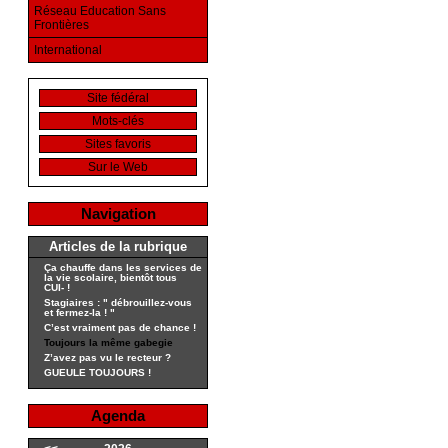
Réseau Education Sans
Frontières
International
Site fédéral
Mots-clés
Sites favoris
Sur le Web
Navigation
Articles de la rubrique
Ça chauffe dans les services de
la vie scolaire, bientôt tous
CUI- !
Stagiaires : " débrouillez-vous
et fermez-la ! "
C’est vraiment pas de chance !
Toujours la même gabegie
Z’avez pas vu le recteur ?
GUEULE TOUJOURS !
Agenda