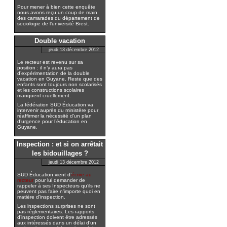
Pour mener à bien cette enquête
nous avons reçu un coup de main
des camarades du département de
sociologie de l’université Brest.
Double vacation
jeudi 13 décembre 2012
Le recteur est revenu sur sa
position : il n’y aura pas
d’expérimentation de la double
vacation en Guyane. Reste que des
enfants sont toujours non scolarisés
et les constructions scolaires
manquent cruellement.
La fédération SUD Éducation va
intervenir auprès du ministère pour
réaffirmer la nécessité d’un plan
d’urgence pour l’éducation en
Guyane.
Inspection : et si on arrêtait
les bidouillages ?
jeudi 13 décembre 2012
SUD Éducation vient d’
écrire au
recteur
pour lui demander de
rappeler à ses Inspecteurs qu’ils ne
peuvent pas faire n’importe quoi en
matière d’inspection.
Les inspections surprises ne sont
pas réglementaires. Les rapports
d’inspection doivent être adressés
aux intéressés dans un délai d’un