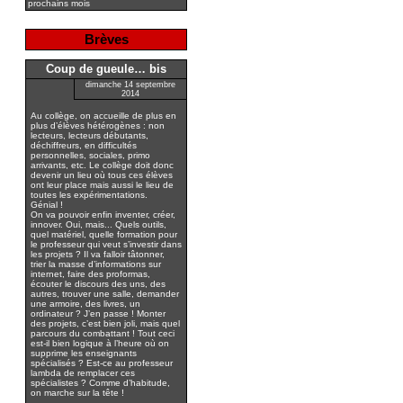
prochains mois
Brèves
Coup de gueule… bis
dimanche 14 septembre
2014
Au collège, on accueille de plus en
plus d’élèves hétérogènes : non
lecteurs, lecteurs débutants,
déchiffreurs, en difficultés
personnelles, sociales, primo
arrivants, etc. Le collège doit donc
devenir un lieu où tous ces élèves
ont leur place mais aussi le lieu de
toutes les expérimentations.
Génial !
On va pouvoir enfin inventer, créer,
innover. Oui, mais... Quels outils,
quel matériel, quelle formation pour
le professeur qui veut s’investir dans
les projets ? Il va falloir tâtonner,
trier la masse d’informations sur
internet, faire des proformas,
écouter le discours des uns, des
autres, trouver une salle, demander
une armoire, des livres, un
ordinateur ? J’en passe ! Monter
des projets, c’est bien joli, mais quel
parcours du combattant ! Tout ceci
est-il bien logique à l’heure où on
supprime les enseignants
spécialisés ? Est-ce au professeur
lambda de remplacer ces
spécialistes ? Comme d’habitude,
on marche sur la tête !