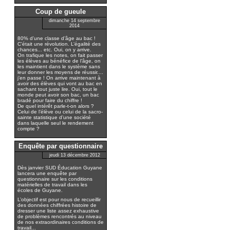
Coup de gueule
dimanche 14 septembre
2014
80% d’une classe d’âge au bac !
C’était une révolution. L’égalité des
chances... etc. Oui, on y arrive.
On trafique les notes, on fait passer
les élèves au bénéfice de l’âge, on
les maintient dans le système sans
leur donner les moyens de réussir....
j’en passe ! On arrive maintenant à
avoir des élèves qui vont au bac en
sachant tout juste lire. Oui, tout le
monde peut avoir son bac, un bac
bradé pour faire du chiffre !
De quel intérêt parle-t-on alors ?
Celui de l’élève ou celui de la sacro-
sainte statistique d’une société
dans laquelle seul le rendement
compte ?
Enquête par questionnaire
jeudi 13 décembre 2012
Dès janvier SUD Éducation Guyane
lancera une enquête par
questionnaire sur les conditions
matérielles de travail dans les
écoles de Guyane.
L’objectif est pour nous de recueillir
des données chiffrées histoire de
dresser une liste assez exhaustive
de problèmes rencontrés au niveau
de nos extraordinaires conditions de
travail...