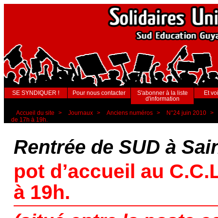
SE SYNDIQUER !
Pour nous contacter
S'abonner à la liste
Et voi
d'information
Accueil du site
>
Journaux
>
Anciens numéros
>
N°24 juin 2010
>
de 17h à 19h.
Rentrée de SUD à Sain
pot d’accueil au C.C.
à 19h.