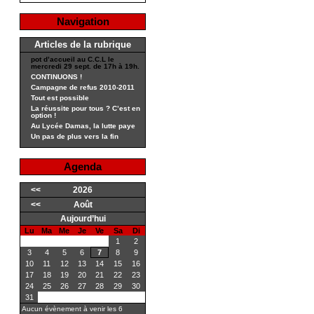
Navigation
Articles de la rubrique
pot d’accueil au C.C.L le
mercredi 29 sept. de 17h à 19h.
CONTINUONS !
Campagne de refus 2010-2011
Tout est possible
La réussite pour tous ? C’est en
option !
Au Lycée Damas, la lutte paye
Un pas de plus vers la fin
Agenda
<<
2026
<<
Août
Aujourd’hui
Lu
Ma
Me
Je
Ve
Sa
Di
1
2
3
4
5
6
7
8
9
10
11
12
13
14
15
16
17
18
19
20
21
22
23
24
25
26
27
28
29
30
31
Aucun évènement à venir les 6