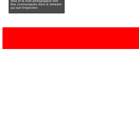
mois et la note pédagogique doit
être communiquée dans le trimestre
qui suit l’inspection.