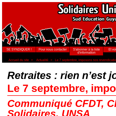
SE SYNDIQUER !
Pour nous contacter
S'abonner à la liste
Et voi
d'information
Accueil du site
>
Actualité
>
Le 7 septembre, imposons nos revendicatio
Retraites : rien n’est j
Le 7 septembre, impo
Communiqué CFDT, CF
Solidaires, UNSA