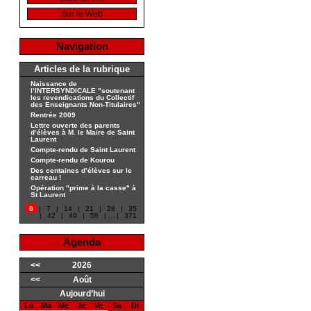
Sur le Web
Navigation
Articles de la rubrique
Naissance de
l’INTERSYNDICALE "soutenant
les revendications du Collectif
des Enseignants Non-Titulaires"
Rentrée 2009
Lettre ouverte des parents
d’élèves à M. le Maire de Saint
Laurent
Compte-rendu de Saint Laurent
Compte-rendu de Kourou
Des centaines d’élèves sur le
carreau !
Opération "prime à la casse" à
St Laurent
0
|
7
|
14
|
21
|
28
|
35
|
42
|
49
|
56
|
...
|
371
Agenda
<<
2026
<<
Août
Aujourd’hui
Lu
Ma
Me
Je
Ve
Sa
Di