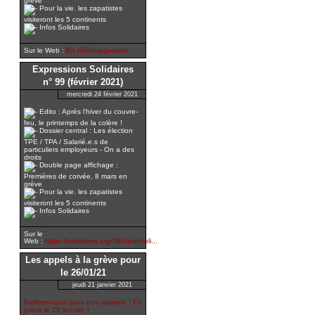
grève
Pour la vie. les zapatistes
visiteront les 5 continents
Infos Solidaires
Sur le Web :
En téléchargement
Expressions Solidaires
n° 99 (février 2021)
mercredi 24 février 2021
Edito : Après l’hiver du couvre-
feu, le printemps de la colère !
Dossier central : Les élection
TPE / TPA / Salarié.e.s de
particuliers employeurs - On a des
droits
Double page affichage :
Premières de corvée, 8 mars en
grève
Pour la vie. les zapatistes
visiteront les 5 continents
Infos Solidaires
Sur le
Web :
https://solidaires.org/IMG/pdf/soli...
Les appels à la grève pour
le 26/01/21
jeudi 21 janvier 2021
Battons-nous pour nos salaires ! En
grève le 26 janvier !