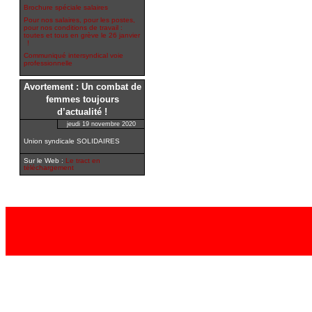
Brochure spéciale salaires
Pour nos salaires, pour les postes,
pour nos conditions de travail :
toutes et tous en grève le 26 janvier
!
Communiqué intersyndical voie
professionnelle
Avortement : Un combat de
femmes toujours
d’actualité !
jeudi 19 novembre 2020
Union syndicale SOLIDAIRES
Sur le Web :
Le tract en
téléchargement