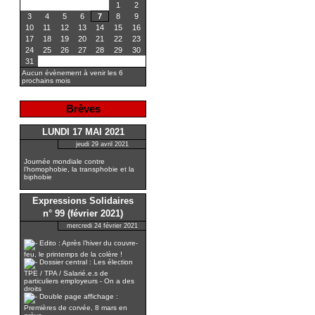
1
2
3
4
5
6
7
8
9
10
11
12
13
14
15
16
17
18
19
20
21
22
23
24
25
26
27
28
29
30
31
Aucun évènement à venir les 6
prochains mois
Brèves
LUNDI 17 MAI 2021
jeudi 29 avril 2021
Journée mondiale contre
l’homophobie, la transphobie et la
biphobie
Expressions Solidaires
n° 99 (février 2021)
mercredi 24 février 2021
Edito : Après l’hiver du couvre-
feu, le printemps de la colère !
Dossier central : Les élection
TPE / TPA / Salarié.e.s de
particuliers employeurs - On a des
droits
Double page affichage :
Premières de corvée, 8 mars en