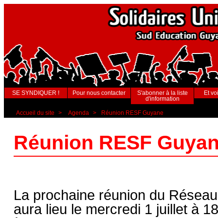
SE SYNDIQUER !
Pour nous contacter
S'abonner à la liste
Et voi
d'information
Accueil du site
>
Agenda
>
Réunion RESF Guyane
Réunion RESF Guya
La prochaine réunion du Réseau
aura lieu le mercredi 1 juillet à