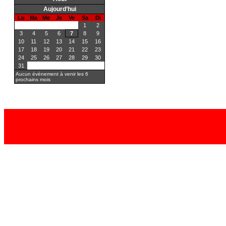
Aujourd’hui
Lu
Ma
Me
Je
Ve
Sa
Di
1
2
3
4
5
6
7
8
9
10
11
12
13
14
15
16
17
18
19
20
21
22
23
24
25
26
27
28
29
30
31
Aucun évènement à venir les 6
prochains mois