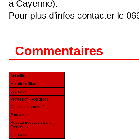
à Cayenne).
Pour plus d’infos contacter le 0
Commentaires
Actualité
Matériel militant
Journaux
Profession - Vos droits
Qui sommes-nous ?
Formations
Réseau Education Sans
Frontières
International