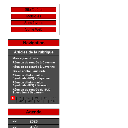
Site fédéral
Mots-clés
Sites favoris
Sur le Web
Navigation
Articles de la rubrique
Mise à jour du site
Réunion de rentrée à Cayenne
Réunion de rentrée à Cayenne
Grève contre l’austérité
Réunion d’Information
Syndicale (RIS) à Cayenne
Réunion d’Information
Syndicale (RIS) à Kourou
Réunion de rentrée de SUD
Éducation à St Laurent
0
|
7
|
14
|
21
|
28
|
35
|
42
|
49
|
56
|
...
|
140
Agenda
<<
2026
<<
Août