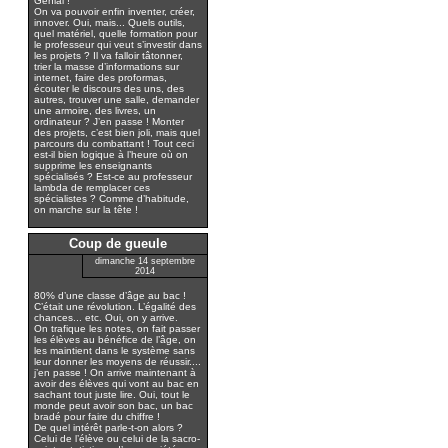
Génial !
On va pouvoir enfin inventer, créer,
innover. Oui, mais... Quels outils,
quel matériel, quelle formation pour
le professeur qui veut s’investir dans
les projets ? Il va falloir tâtonner,
trier la masse d’informations sur
internet, faire des proformas,
écouter le discours des uns, des
autres, trouver une salle, demander
une armoire, des livres, un
ordinateur ? J’en passe ! Monter
des projets, c’est bien joli, mais quel
parcours du combattant ! Tout ceci
est-il bien logique à l’heure où on
supprime les enseignants
spécialisés ? Est-ce au professeur
lambda de remplacer ces
spécialistes ? Comme d’habitude,
on marche sur la tête !
Coup de gueule
dimanche 14 septembre
2014
80% d’une classe d’âge au bac !
C’était une révolution. L’égalité des
chances... etc. Oui, on y arrive.
On trafique les notes, on fait passer
les élèves au bénéfice de l’âge, on
les maintient dans le système sans
leur donner les moyens de réussir....
j’en passe ! On arrive maintenant à
avoir des élèves qui vont au bac en
sachant tout juste lire. Oui, tout le
monde peut avoir son bac, un bac
bradé pour faire du chiffre !
De quel intérêt parle-t-on alors ?
Celui de l’élève ou celui de la sacro-