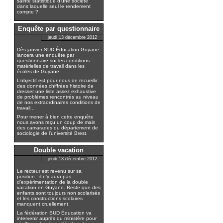
sainte statistique d’une société
dans laquelle seul le rendement
compte ?
Enquête par questionnaire
jeudi 13 décembre 2012
Dès janvier SUD Éducation Guyane
lancera une enquête par
questionnaire sur les conditions
matérielles de travail dans les
écoles de Guyane.
L’objectif est pour nous de recueillir
des données chiffrées histoire de
dresser une liste assez exhaustive
de problèmes rencontrés au niveau
de nos extraordinaires conditions de
travail...
Pour mener à bien cette enquête
nous avons reçu un coup de main
des camarades du département de
sociologie de l’université Brest.
Double vacation
jeudi 13 décembre 2012
Le recteur est revenu sur sa
position : il n’y aura pas
d’expérimentation de la double
vacation en Guyane. Reste que des
enfants sont toujours non scolarisés
et les constructions scolaires
manquent cruellement.
La fédération SUD Éducation va
intervenir auprès du ministère pour