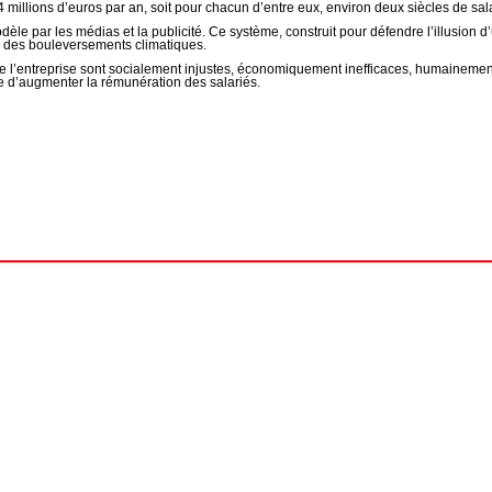
llions d’euros par an, soit pour chacun d’entre eux, environ deux siècles de salai
e par les médias et la publicité. Ce système, construit pour défendre l’illusion d’un
in des bouleversements climatiques.
e l’entreprise sont socialement injustes, économiquement inefficaces, humainemen
le d’augmenter la rémunération des salariés.