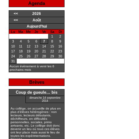
Agenda
<<
2026
<<
Août
Aujourd’hui
Lu
Ma
Me
Je
Ve
Sa
Di
1
2
3
4
5
6
7
8
9
10
11
12
13
14
15
16
17
18
19
20
21
22
23
24
25
26
27
28
29
30
31
Aucun évènement à venir les 6
prochains mois
Brèves
Coup de gueule… bis
dimanche 14 septembre
2014
Au collège, on accueille de plus en
plus d’élèves hétérogènes : non
lecteurs, lecteurs débutants,
déchiffreurs, en difficultés
personnelles, sociales, primo
arrivants, etc. Le collège doit donc
devenir un lieu où tous ces élèves
ont leur place mais aussi le lieu de
toutes les expérimentations.