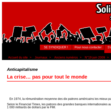
SE SYNDIQUER !
Pour nous contacter
S'
Accueil du site
>
Journaux
>
Anciens numéros
>
N°19 juin 2009
>
Anticapitalisme
La crise… pas pour tout le monde
En 1974, la rémunération moyenne des dix patrons américains les mieux payés 
Selon le Financial Times, les patrons des grandes banques internationales au
1 000 milliards de dollars par le FMI.