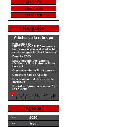
Mots-clés
Sites favoris
Sur le Web
Navigation
Articles de la rubrique
Naissance de
l’INTERSYNDICALE "soutenant
les revendications du Collectif
des Enseignants Non-Titulaires"
Rentrée 2009
Lettre ouverte des parents
d’élèves à M. le Maire de Saint
Laurent
Compte-rendu de Saint Laurent
Compte-rendu de Kourou
Des centaines d’élèves sur le
carreau !
Opération "prime à la casse" à
St Laurent
0
|
7
|
14
|
21
|
28
|
35
|
42
|
49
|
56
|
...
|
371
Agenda
<<
2026
<<
Août