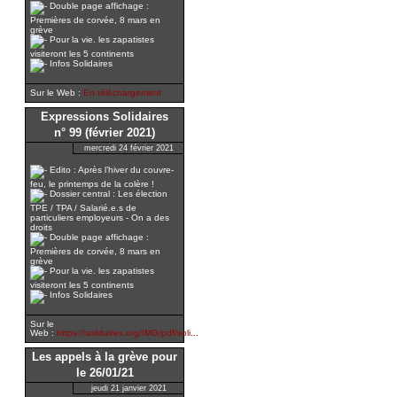
Double page affichage :
Premières de corvée, 8 mars en
grève
Pour la vie. les zapatistes
visiteront les 5 continents
Infos Solidaires
Sur le Web :
En téléchargement
Expressions Solidaires
n° 99 (février 2021)
mercredi 24 février 2021
Edito : Après l’hiver du couvre-
feu, le printemps de la colère !
Dossier central : Les élection
TPE / TPA / Salarié.e.s de
particuliers employeurs - On a des
droits
Double page affichage :
Premières de corvée, 8 mars en
grève
Pour la vie. les zapatistes
visiteront les 5 continents
Infos Solidaires
Sur le
Web :
https://solidaires.org/IMG/pdf/soli...
Les appels à la grève pour
le 26/01/21
jeudi 21 janvier 2021