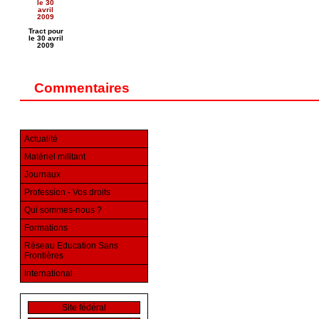
Tract pour
le 30 avril
2009
Commentaires
Actualité
Matériel militant
Journaux
Profession - Vos droits
Qui sommes-nous ?
Formations
Réseau Education Sans
Frontières
International
Site fédéral