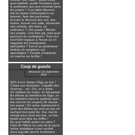
quel matériel, quelle formation pour
le professeur qui veut s’investir dans
les projets ? Il va falloir tâtonner,
trier la masse d’informations sur
internet, faire des proformas,
écouter le discours des uns, des
autres, trouver une salle, demander
une armoire, des livres, un
ordinateur ? J’en passe ! Monter
des projets, c’est bien joli, mais quel
parcours du combattant ! Tout ceci
est-il bien logique à l’heure où on
supprime les enseignants
spécialisés ? Est-ce au professeur
lambda de remplacer ces
spécialistes ? Comme d’habitude,
on marche sur la tête !
Coup de gueule
dimanche 14 septembre
2014
80% d’une classe d’âge au bac !
C’était une révolution. L’égalité des
chances... etc. Oui, on y arrive.
On trafique les notes, on fait passer
les élèves au bénéfice de l’âge, on
les maintient dans le système sans
leur donner les moyens de réussir....
j’en passe ! On arrive maintenant à
avoir des élèves qui vont au bac en
sachant tout juste lire. Oui, tout le
monde peut avoir son bac, un bac
bradé pour faire du chiffre !
De quel intérêt parle-t-on alors ?
Celui de l’élève ou celui de la sacro-
sainte statistique d’une société
dans laquelle seul le rendement