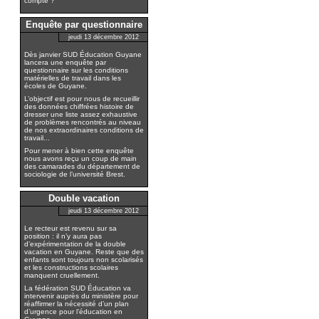
compte ?
Enquête par questionnaire
jeudi 13 décembre 2012
Dès janvier SUD Éducation Guyane
lancera une enquête par
questionnaire sur les conditions
matérielles de travail dans les
écoles de Guyane.
L’objectif est pour nous de recueillir
des données chiffrées histoire de
dresser une liste assez exhaustive
de problèmes rencontrés au niveau
de nos extraordinaires conditions de
travail...
Pour mener à bien cette enquête
nous avons reçu un coup de main
des camarades du département de
sociologie de l’université Brest.
Double vacation
jeudi 13 décembre 2012
Le recteur est revenu sur sa
position : il n’y aura pas
d’expérimentation de la double
vacation en Guyane. Reste que des
enfants sont toujours non scolarisés
et les constructions scolaires
manquent cruellement.
La fédération SUD Éducation va
intervenir auprès du ministère pour
réaffirmer la nécessité d’un plan
d’urgence pour l’éducation en