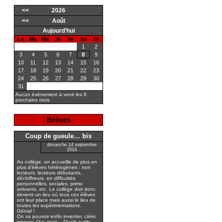
<<
2026
<<
Août
Aujourd’hui
Lu
Ma
Me
Je
Ve
Sa
Di
1
2
3
4
5
6
7
8
9
10
11
12
13
14
15
16
17
18
19
20
21
22
23
24
25
26
27
28
29
30
31
Aucun évènement à venir les 6
prochains mois
Brèves
Coup de gueule… bis
dimanche 14 septembre
2014
Au collège, on accueille de plus en
plus d’élèves hétérogènes : non
lecteurs, lecteurs débutants,
déchiffreurs, en difficultés
personnelles, sociales, primo
arrivants, etc. Le collège doit donc
devenir un lieu où tous ces élèves
ont leur place mais aussi le lieu de
toutes les expérimentations.
Génial !
On va pouvoir enfin inventer, créer,
innover. Oui, mais... Quels outils,