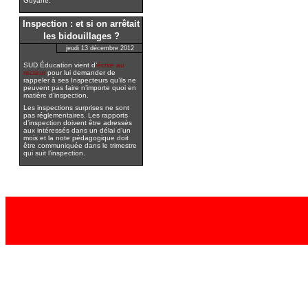
Guyane.
Inspection : et si on arrêtait
les bidouillages ?
jeudi 13 décembre 2012
SUD Éducation vient d’
écrire au
recteur
pour lui demander de
rappeler à ses Inspecteurs qu’ils ne
peuvent pas faire n’importe quoi en
matière d’inspection.
Les inspections surprises ne sont
pas réglementaires. Les rapports
d’inspection doivent être adressés
aux intéressés dans un délai d’un
mois et la note pédagogique doit
être communiquée dans le trimestre
qui suit l’inspection.