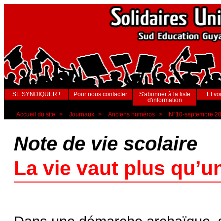
SE SYNDIQUER !
Pour nous contacter
S'abonner à la liste
Et voi
d'information
Accueil du site
>
Journaux
>
Anciens numéros
>
N°10-septembre 2
Note de vie scolaire
La vie vaut plus qu’u