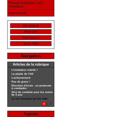
Réseau Education Sans
Frontières
International
Site fédéral
Mots-clés
Sites favoris
Sur le Web
Navigation
Articles de la rubrique
L’instituteur rebelle !
La pépite de l’été
L’acharnement
Pas de grace !
Direction d’école : un protocole
à combattre
Zéro de conduite pour les moins
de 3 ans
La vie vaut plus qu’une note
0
|
7
Agenda