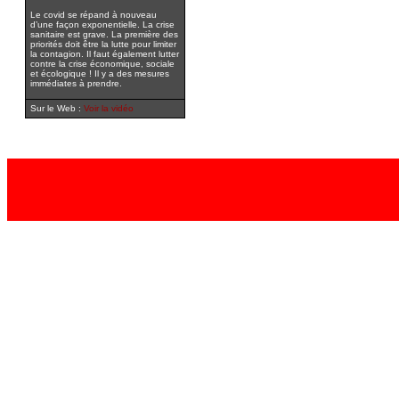
Le covid se répand à nouveau
d’une façon exponentielle. La crise
sanitaire est grave. La première des
priorités doit être la lutte pour limiter
la contagion. Il faut également lutter
contre la crise économique, sociale
et écologique ! Il y a des mesures
immédiates à prendre.
Sur le Web :
Voir la vidéo