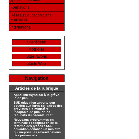
Formations
Réseau Education Sans
Frontières
International
Site fédéral
Mots-clés
Sites favoris
Sur le Web
Navigation
Articles de la rubrique
Appel intersyndical à la grève
le 27 juin
SUD éducation apporte son
soutien aux jurys solidaires des
grévistes : le ministère
incapable de publier les
résultats du baccalauréat
Nouveaux programmes en
terminale et application de la
réforme des lycées : SUD
éducation dénonce un ministre
qui méprise les revendications
des personnels