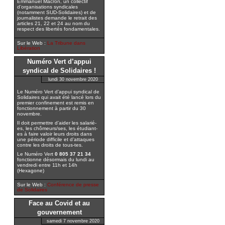
Emmanuel Macron, un collectif
d’organisations syndicales
(notamment SUD-Solidaires) et de
journalistes demande le retrait des
articles 21, 22 et 24 au nom du
respect des libertés fondamentales.
Sur le Web :
La Tribune dans
Libération
Numéro Vert d’appui
syndical de Solidaires !
lundi 30 novembre 2020
Le Numéro Vert d’appui syndical de
Solidaires qui avait été lancé lors du
premier confinement est remis en
fonctionnement à partir du 30
novembre.
Il doit permettre d’aider les salarié-
es, les chômeurs/ses, les étudiant-
es à faire valoir leurs droits dans
une période difficile et d’attaques
contre les droits de tous-tes.
Le Numéro Vert
0 805 37 21 34
fonctionne désormais du lundi au
vendredi entre 11h et 14h
(Hexagone)
Sur le Web :
Conférence de presse
de Solidaires
Face au Covid et au
gouvernement
samedi 7 novembre 2020