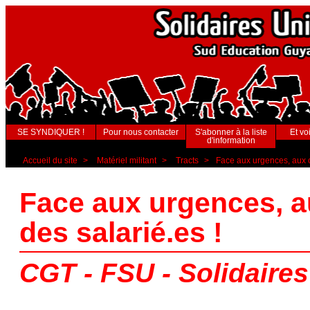
SE SYNDIQUER !
Pour nous contacter
S'abonner à la liste
Et voi
d'information
Accueil du site
>
Matériel militant
>
Tracts
>
Face aux urgences, aux c
Face aux urgences, a
des salarié.es !
CGT - FSU - Solidaires