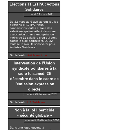
Elections TPE/TPA : votons
Solidaires
lundi 22 mars 2021
Du 22 mars au 6 avril auront lieu les
élections TPE/TPA. Nous
connaissons toutes et tous des
salarié-e-s qui travaillent dans une
association ou une entreprise de
moins de 11 salarié-e-s ou qui sont
salarié-e-s de particuliers. Du 22
mars au 6 avril, faisons voter pour
les listes Solidaires.
Sur le Web :
Article en ligne
Intervention de l’Union
syndicale Solidaires à la
radio le samedi 26
décembre dans le cadre de
l’émission expression
directe
mardi 29 décembre 2020
Sur le Web :
US Solidaires
Non à la loi liberticide
« sécurité globale »
mercredi 16 décembre 2020
Dans une lettre ouverte à