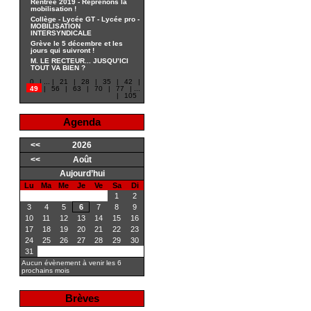
Rentrée 2019 - Reprenons la
mobilisation !
Collège - Lycée GT - Lycée pro -
MOBILISATION
INTERSYNDICALE
Grève le 5 décembre et les
jours qui suivront !
M. LE RECTEUR... JUSQU’ICI
TOUT VA BIEN ?
0
|
...
|
21
|
28
|
35
|
42
|
49
|
56
|
63
|
70
|
77
|
...
|
105
Agenda
<<
2026
<<
Août
Aujourd’hui
Lu
Ma
Me
Je
Ve
Sa
Di
1
2
3
4
5
6
7
8
9
10
11
12
13
14
15
16
17
18
19
20
21
22
23
24
25
26
27
28
29
30
31
Aucun évènement à venir les 6
prochains mois
Brèves