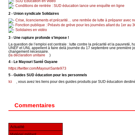
SUD Education en vidéo
Conditions de rentrée : SUD éducation lance une enquête en ligne
2 - Union syndicale Solidaires
Crise, licenciements et précarité… une rentrée de lutte à préparer avec n
Fonction publique : Préavis de grève pour les journées allant du 1er au
Solidaires en vidéo
3 - Une rupture profonde s’impose !
La question de l’emploi est centrale : lutte contre la précarité et la pauvret
UNEF et UNL appellent à faire delà journée du 17 septembre une première journ
changement nécessaire.
(
la déclaration unitaire
)
4 - Le Mayouri Santé Guyane
https://twitter.com/MayouriSante973
5 - Guides SUD éducation pour les personnels
Ici
, vous avez les liens pour des guides produits par SUD éducation desti
Commentaires
Actualité
Matériel militant