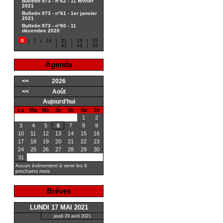
Bulletin 973 - n°62 - 11 février
2021
Bulletin 973 - n°61 - 1er janvier
2021
Bulletin 973 - n°60 - 11
décembre 2020
0
|
7
|
14
|
21
|
28
|
35
|
42
|
49
|
56
Agenda
<<
2026
<<
Août
Aujourd’hui
Lu
Ma
Me
Je
Ve
Sa
Di
1
2
3
4
5
6
7
8
9
10
11
12
13
14
15
16
17
18
19
20
21
22
23
24
25
26
27
28
29
30
31
Aucun évènement à venir les 6
prochains mois
Brèves
LUNDI 17 MAI 2021
jeudi 29 avril 2021