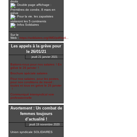
droits
Double page affichage :
Premières de corvée, 8 mars en
grève
Pour la vie. les zapatistes
visiteront les 5 continents
Infos Solidaires
Sur le
Web :
https://solidaires.org/IMG/pdf/soli...
Les appels à la grève pour
le 26/01/21
jeudi 21 janvier 2021
Battons-nous pour nos salaires ! En
grève le 26 janvier !
Brochure spéciale salaires
Pour nos salaires, pour les postes,
pour nos conditions de travail :
toutes et tous en grève le 26 janvier
!
Communiqué intersyndical voie
professionnelle
Avortement : Un combat de
femmes toujours
d’actualité !
jeudi 19 novembre 2020
Union syndicale SOLIDAIRES