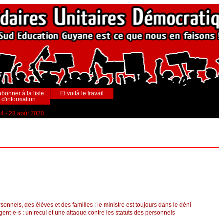
abonner à la liste
Et voilà le travail
d'information
54 - 28 août 2020
nnels, des élèves et des familles : le ministre est toujours dans le déni
ent-e-s : un recul et une attaque contre les statuts des personnels