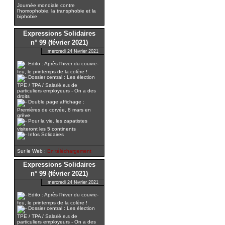
Journée mondiale contre
l’homophobie, la transphobie et la
biphobie
Expressions Solidaires
n° 99 (février 2021)
mercredi 24 février 2021
Edito : Après l’hiver du couvre-
feu, le printemps de la colère !
Dossier central : Les élection
TPE / TPA / Salarié.e.s de
particuliers employeurs - On a des
droits
Double page affichage :
Premières de corvée, 8 mars en
grève
Pour la vie. les zapatistes
visiteront les 5 continents
Infos Solidaires
Sur le Web :
En téléchargement
Expressions Solidaires
n° 99 (février 2021)
mercredi 24 février 2021
Edito : Après l’hiver du couvre-
feu, le printemps de la colère !
Dossier central : Les élection
TPE / TPA / Salarié.e.s de
particuliers employeurs - On a des