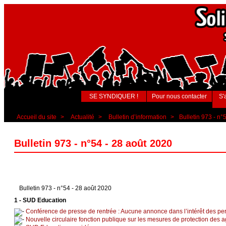
SE SYNDIQUER !
Pour nous contacter
S'
Accueil du site
>
Actualité
>
Bulletin d’information
>
Bulletin 973 - n°
Bulletin 973 - n°54 - 28 août 2020
Bulletin 973 - n°54 - 28 août 2020
1 - SUD Education
Conférence de presse de rentrée : Aucune annonce dans l’intérêt des perso
Nouvelle circulaire fonction publique sur les mesures de protection des ag