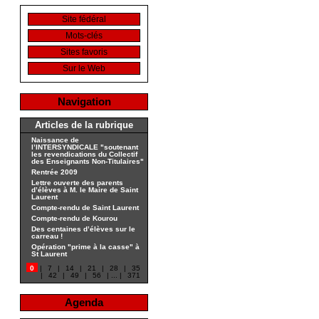
Site fédéral
Mots-clés
Sites favoris
Sur le Web
Navigation
Articles de la rubrique
Naissance de
l’INTERSYNDICALE "soutenant
les revendications du Collectif
des Enseignants Non-Titulaires"
Rentrée 2009
Lettre ouverte des parents
d’élèves à M. le Maire de Saint
Laurent
Compte-rendu de Saint Laurent
Compte-rendu de Kourou
Des centaines d’élèves sur le
carreau !
Opération "prime à la casse" à
St Laurent
0
|
7
|
14
|
21
|
28
|
35
|
42
|
49
|
56
|
...
|
371
Agenda