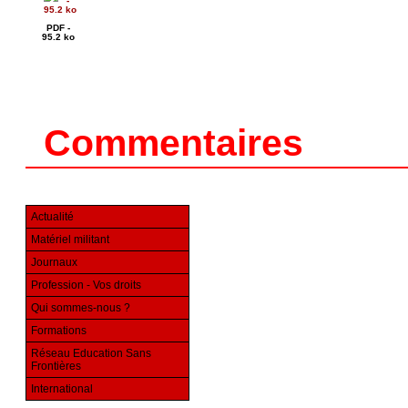
PDF -
95.2 ko
Commentaires
Actualité
Matériel militant
Journaux
Profession - Vos droits
Qui sommes-nous ?
Formations
Réseau Education Sans
Frontières
International