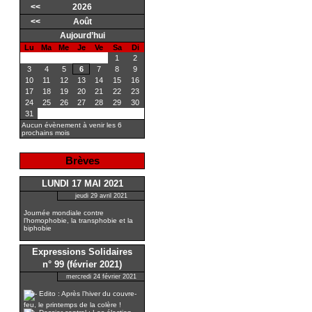
<<
2026
<<
Août
Aujourd’hui
Lu
Ma
Me
Je
Ve
Sa
Di
1
2
3
4
5
6
7
8
9
10
11
12
13
14
15
16
17
18
19
20
21
22
23
24
25
26
27
28
29
30
31
Aucun évènement à venir les 6
prochains mois
Brèves
LUNDI 17 MAI 2021
jeudi 29 avril 2021
Journée mondiale contre
l’homophobie, la transphobie et la
biphobie
Expressions Solidaires
n° 99 (février 2021)
mercredi 24 février 2021
Edito : Après l’hiver du couvre-
feu, le printemps de la colère !