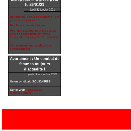
le 26/01/21
jeudi 21 janvier 2021
Battons-nous pour nos salaires ! En
grève le 26 janvier !
Brochure spéciale salaires
Pour nos salaires, pour les postes,
pour nos conditions de travail :
toutes et tous en grève le 26 janvier
!
Communiqué intersyndical voie
professionnelle
Avortement : Un combat de
femmes toujours
d’actualité !
jeudi 19 novembre 2020
Union syndicale SOLIDAIRES
Sur le Web :
Le tract en
téléchargement