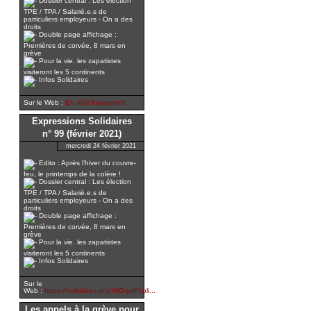
Dossier central : Les élection
TPE / TPA / Salarié.e.s de
particuliers employeurs - On a des
droits
Double page affichage :
Premières de corvée, 8 mars en
grève
Pour la vie. les zapatistes
visiteront les 5 continents
Infos Solidaires
Sur le Web :
En téléchargement
Expressions Solidaires
n° 99 (février 2021)
mercredi 24 février 2021
Edito : Après l’hiver du couvre-
feu, le printemps de la colère !
Dossier central : Les élection
TPE / TPA / Salarié.e.s de
particuliers employeurs - On a des
droits
Double page affichage :
Premières de corvée, 8 mars en
grève
Pour la vie. les zapatistes
visiteront les 5 continents
Infos Solidaires
Sur le
Web :
https://solidaires.org/IMG/pdf/soli...
Les appels à la grève pour