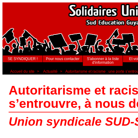
SE SYNDIQUER !
Pour nous contacter
S'abonner à la liste
Et voi
d'information
Accueil du site
>
Actualité
>
Autoritarisme et racisme : une porte s’entrou
Autoritarisme et raci
s’entrouvre, à nous de
Union syndicale SUD