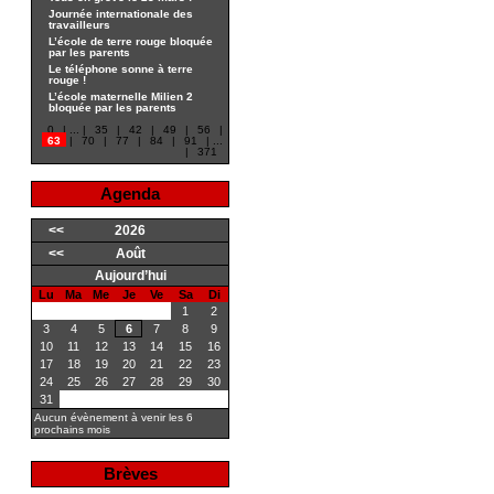
Journée internationale des
travailleurs
L’école de terre rouge bloquée
par les parents
Le téléphone sonne à terre
rouge !
L’école maternelle Milien 2
bloquée par les parents
0
|
...
|
35
|
42
|
49
|
56
|
63
|
70
|
77
|
84
|
91
|
...
|
371
Agenda
<<
2026
<<
Août
Aujourd’hui
Lu
Ma
Me
Je
Ve
Sa
Di
1
2
3
4
5
6
7
8
9
10
11
12
13
14
15
16
17
18
19
20
21
22
23
24
25
26
27
28
29
30
31
Aucun évènement à venir les 6
prochains mois
Brèves