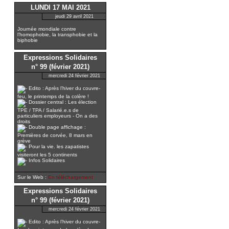
LUNDI 17 MAI 2021
jeudi 29 avril 2021
Journée mondiale contre
l’homophobie, la transphobie et la
biphobie
Expressions Solidaires
n° 99 (février 2021)
mercredi 24 février 2021
Edito : Après l’hiver du couvre-
feu, le printemps de la colère !
Dossier central : Les élection
TPE / TPA / Salarié.e.s de
particuliers employeurs - On a des
droits
Double page affichage :
Premières de corvée, 8 mars en
grève
Pour la vie. les zapatistes
visiteront les 5 continents
Infos Solidaires
Sur le Web :
En téléchargement
Expressions Solidaires
n° 99 (février 2021)
mercredi 24 février 2021
Edito : Après l’hiver du couvre-