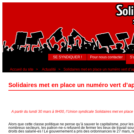
SE SYNDIQUER !
Pour nous contacter
S'
Accueil du site
>
Actualité
>
Solidaires met en place un numéro vert d’ap
Solidaires met en place un numéro vert d’ap
A partir du lundi 30 mars à 9H00, l’Union syndicale Solidaires met en place
Alors que cette classe politique ne pense qu’à sauver le capitalisme, pour les m
nombreux secteurs, les patron-ne-s refusent de fermer les lieux de travail sou
droits des salarié-es ! Le gouvernement a pris des ordonnances le 27 mars, re