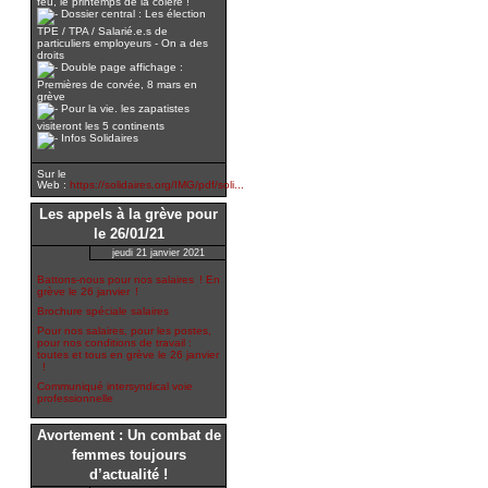
feu, le printemps de la colère !
Dossier central : Les élection
TPE / TPA / Salarié.e.s de
particuliers employeurs - On a des
droits
Double page affichage :
Premières de corvée, 8 mars en
grève
Pour la vie. les zapatistes
visiteront les 5 continents
Infos Solidaires
Sur le
Web :
https://solidaires.org/IMG/pdf/soli...
Les appels à la grève pour
le 26/01/21
jeudi 21 janvier 2021
Battons-nous pour nos salaires ! En
grève le 26 janvier !
Brochure spéciale salaires
Pour nos salaires, pour les postes,
pour nos conditions de travail :
toutes et tous en grève le 26 janvier
!
Communiqué intersyndical voie
professionnelle
Avortement : Un combat de
femmes toujours
d’actualité !