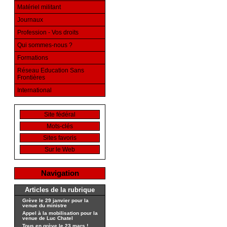
Matériel militant
Journaux
Profession - Vos droits
Qui sommes-nous ?
Formations
Réseau Education Sans
Frontières
International
Site fédéral
Mots-clés
Sites favoris
Sur le Web
Navigation
Articles de la rubrique
Grève le 29 janvier pour la
venue du ministre
Appel à la mobilisation pour la
venue de Luc Chatel
Tous en grève le 23 mars !