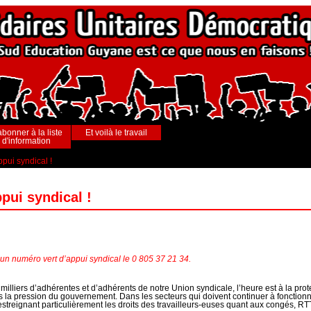
abonner à la liste
Et voilà le travail
d'information
pui syndical !
pui syndical !
 un numéro vert d’appui syndical le 0 805 37 21 34.
illiers d’adhérentes et d’adhérents de notre Union syndicale, l’heure est à la protec
s la pression du gouvernement. Dans les secteurs qui doivent continuer à fonctionne
streignant particulièrement les droits des travailleurs-euses quant aux congés, RT