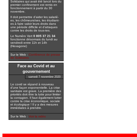
Solidaires qui avait été lancé lors du
premier confinement est remis en
fonctionnement à partir du 30
novembre.
Il doit permettre d’aider les salarié-
es, les chômeurs/ses, les étudiant-
es à faire valoir leurs droits dans
une période difficile et d’attaques
contre les droits de tous-tes.
Le Numéro Vert
0 805 37 21 34
fonctionne désormais du lundi au
vendredi entre 11h et 14h
(Hexagone)
Sur le Web :
Conférence de presse
de Solidaires
Face au Covid et au
gouvernement
samedi 7 novembre 2020
Le covid se répand à nouveau
d’une façon exponentielle. La crise
sanitaire est grave. La première des
priorités doit être la lutte pour limiter
la contagion. Il faut également lutter
contre la crise économique, sociale
et écologique ! Il y a des mesures
immédiates à prendre.
Sur le Web :
Voir la vidéo