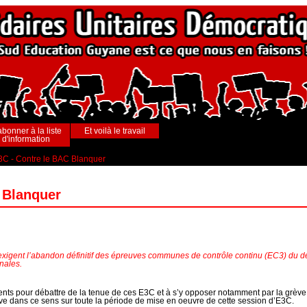
abonner à la liste
Et voilà le travail
d'information
E3C - Contre le BAC Blanquer
C Blanquer
igent l’abandon définitif des épreuves communes de contrôle continu (EC3) du deu
nales.
ments pour débattre de la tenue de ces E3C et à s’y opposer notamment par la grève d
ve dans ce sens sur toute la période de mise en oeuvre de cette session d’E3C.