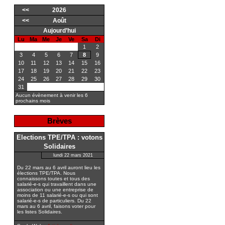
<<
2026
<<
Août
Aujourd’hui
Lu
Ma
Me
Je
Ve
Sa
Di
1
2
3
4
5
6
7
8
9
10
11
12
13
14
15
16
17
18
19
20
21
22
23
24
25
26
27
28
29
30
31
Aucun évènement à venir les 6
prochains mois
Brèves
Elections TPE/TPA : votons
Solidaires
lundi 22 mars 2021
Du 22 mars au 6 avril auront lieu les
élections TPE/TPA. Nous
connaissons toutes et tous des
salarié-e-s qui travaillent dans une
association ou une entreprise de
moins de 11 salarié-e-s ou qui sont
salarié-e-s de particuliers. Du 22
mars au 6 avril, faisons voter pour
les listes Solidaires.