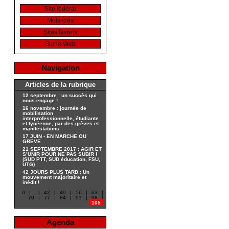
Site fédéral
Mots-clés
Sites favoris
Sur le Web
Navigation
Articles de la rubrique
12 septembre : un succès qui
nous engage !
16 novembre : journée de
mobilisation
interprofessionnelle, étudiante
et lycéenne, par des grèves et
manifestations
17 JUIN - EN MARCHE OU
GREVE
21 SEPTEMBRE 2017 : AGIR ET
S’UNIR POUR NE PAS SUBIR !
(SUD PTT, SUD éducation, FSU,
UTG)
42 JOURS PLUS TARD : Un
mouvement majoritaire et
inédit !
0
|
...
|
42
|
49
|
56
|
63
|
70
|
77
|
84
|
91
|
98
|
105
Agenda