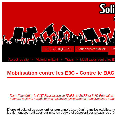
SE SYNDIQUER !
Pour nous contacter
S'
Accueil du site
>
Matériel militant
>
Tracts
>
Mobilisation contre les 
Mobilisation contre les E3C - Contre le BA
Dans l’immédiat, la CGT Éduc’action, le SNES, le SNEP et SUD Éducation ex
examen national fondé sur des épreuves disciplinaires, ponctuelles et termi
D’ores et déjà, elles appellent les personnels à se réunir dans les établisse
localement pour entraver leur mise en oeuvre et déposent des préavis de grè