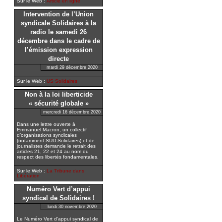
Sur le Web :
Article en ligne
Intervention de l’Union
syndicale Solidaires à la
radio le samedi 26
décembre dans le cadre de
l’émission expression
directe
mardi 29 décembre 2020
Sur le Web :
US Solidaires
Non à la loi liberticide
« sécurité globale »
mercredi 16 décembre 2020
Dans une lettre ouverte à
Emmanuel Macron, un collectif
d’organisations syndicales
(notamment SUD-Solidaires) et de
journalistes demande le retrait des
articles 21, 22 et 24 au nom du
respect des libertés fondamentales.
Sur le Web :
La Tribune dans
Libération
Numéro Vert d’appui
syndical de Solidaires !
lundi 30 novembre 2020
Le Numéro Vert d’appui syndical de