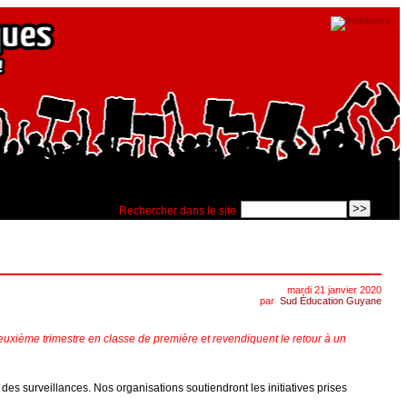
Rechercher dans le site
mardi 21 janvier 2020
par
Sud Éducation Guyane
xième trimestre en classe de première et revendiquent le retour à un
es surveillances. Nos organisations soutiendront les initiatives prises