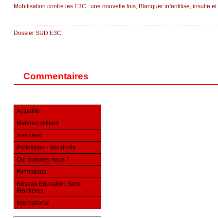
Mobilisation contre les E3C : une nouvelle fois, Blanquer infantilise, insulte 
Dossier SUD E3C
Commentaires
Actualité
Matériel militant
Journaux
Profession - Vos droits
Qui sommes-nous ?
Formations
Réseau Education Sans
Frontières
International